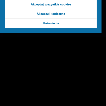
Akceptuj wszystkie cookies
Akceptuj konieczne
Ustawienia
POZNAJ NAS