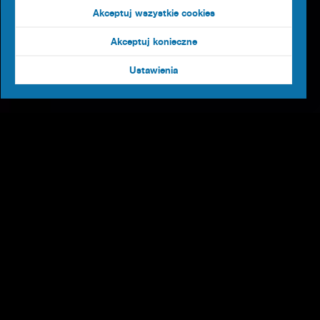
Akceptuj wszystkie cookies
Akceptuj konieczne
Ustawienia
POZNAJ NAS