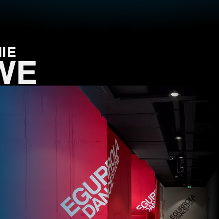
IE
WE