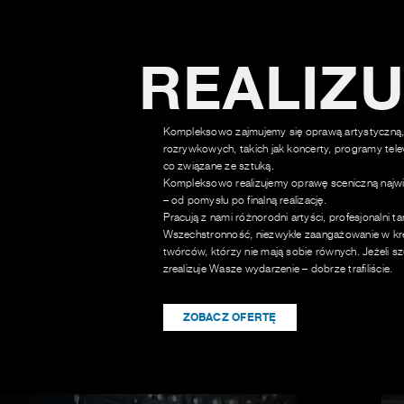
REALIZ
Kompleksowo zajmujemy się oprawą artystyczną,
rozrywkowych, takich jak koncerty, programy tele
co związane ze sztuką.
Kompleksowo realizujemy oprawę sceniczną najwi
– od pomysłu po finalną realizację.
Pracują z nami różnorodni artyści, profesjonalni t
Wszechstronność, niezwykłe zaangażowanie w kre
twórców, którzy nie mają sobie równych. Jeżeli sz
zrealizuje Wasze wydarzenie – dobrze trafiliście.
ZOBACZ OFERTĘ