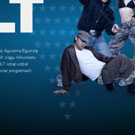
LT
ez Agustina Egurrolę
 W ciągu kilkunastu
LT wziął udział
h oraz programach