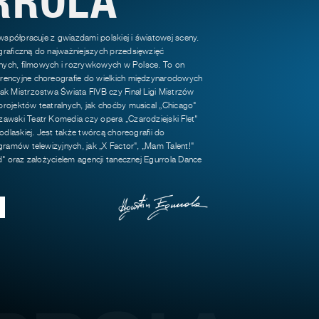
 współpracuje z gwiazdami polskiej i światowej sceny.
raficzną do najważniejszych przedsięwzięć
jnych, filmowych i rozrywkowych w Polsce. To on
encyjne choreografie do wielkich międzynarodowych
k Mistrzostwa Świata FIVB czy Finał Ligi Mistrzów
rojektów teatralnych, jak choćby musical „Chicago"
awski Teatr Komedia czy opera „Czarodziejski Flet"
odlaskiej. Jest także twórcą choreografii do
gramów telewizyjnych, jak „X Factor", „Mam Talent!"
d" oraz założycielem agencji tanecznej Egurrola Dance