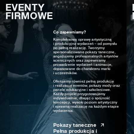
EVENTY
FIRMOWE
Co zapewniamy?
Kompleksową oprawę artystyczną
i produkcyjną wydarzeń – od pomysłu
po pełną realizację. Tworzymy
spersonalizowane pokazy taneczne,
angażujemy profesjonalnych artystów
scenicznych oraz zapewniamy
prowadzenie wydarzeń i animacje,
dopasowane do charakteru marki
i uczestników.
Oferujemy również pełną produkcję
i realizację eventów, pokazy mody oraz
panele edukacyjne i szkoleniowe.
Każdy projekt przygotowujemy
indywidualnie, dbając o spójność
koncepcji, wysoki poziom artystyczny
i sprawną realizację na każdym etapie
wydarzenia.
Pokazy taneczne
Pełna produkcja i