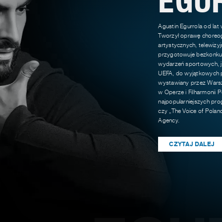
Agustin Egurrola od lat
Tworzył oprawę choreog
artystycznych, telewizy
przygotowuje bezkonkur
wydarzeń sportowych, ja
UEFA, do wyjątkowych p
wystawiany przez Warsz
w Operze i Filharmonii P
najpopularniejszych pro
czy „The Voice of Polan
Agency.
CZYTAJ DALEJ