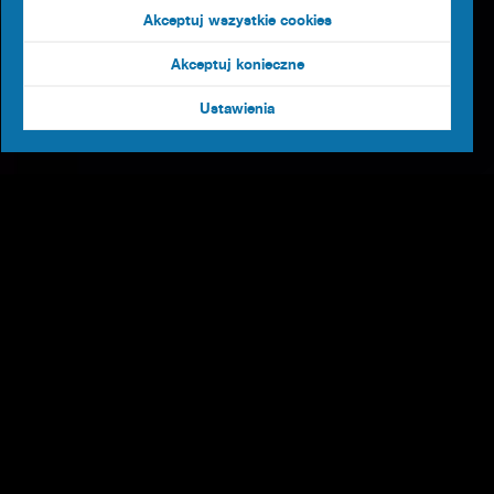
Akceptuj wszystkie cookies
Akceptuj konieczne
Ustawienia
POZNAJ NAS