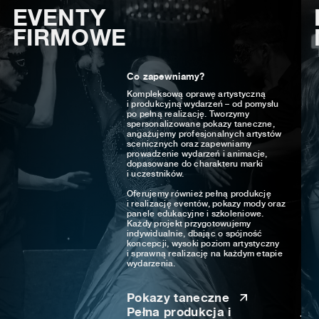
EVENTY
FIRMOWE
Co zapewniamy?
Kompleksową oprawę artystyczną
i produkcyjną wydarzeń – od pomysłu
po pełną realizację. Tworzymy
spersonalizowane pokazy taneczne,
angażujemy profesjonalnych artystów
scenicznych oraz zapewniamy
prowadzenie wydarzeń i animacje,
dopasowane do charakteru marki
i uczestników.
Oferujemy również pełną produkcję
i realizację eventów, pokazy mody oraz
panele edukacyjne i szkoleniowe.
Każdy projekt przygotowujemy
indywidualnie, dbając o spójność
koncepcji, wysoki poziom artystyczny
i sprawną realizację na każdym etapie
wydarzenia.
Pokazy taneczne
Pełna produkcja i