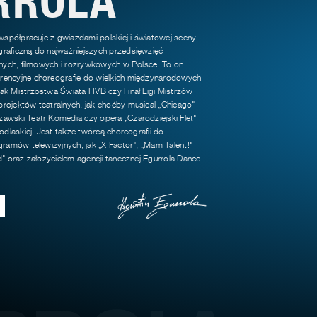
 współpracuje z gwiazdami polskiej i światowej sceny.
raficzną do najważniejszych przedsięwzięć
jnych, filmowych i rozrywkowych w Polsce. To on
encyjne choreografie do wielkich międzynarodowych
k Mistrzostwa Świata FIVB czy Finał Ligi Mistrzów
rojektów teatralnych, jak choćby musical „Chicago"
awski Teatr Komedia czy opera „Czarodziejski Flet"
odlaskiej. Jest także twórcą choreografii do
gramów telewizyjnych, jak „X Factor", „Mam Talent!"
d" oraz założycielem agencji tanecznej Egurrola Dance