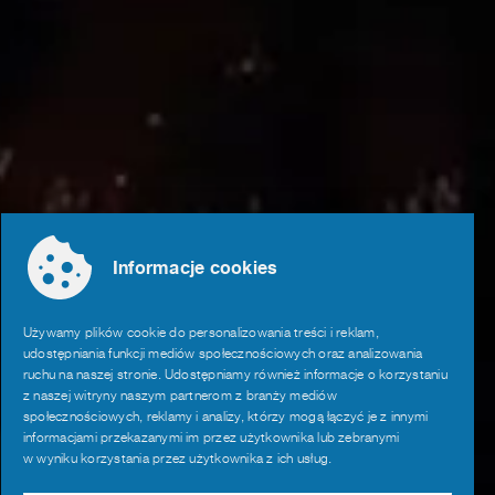
Informacje cookies
Używamy plików cookie do personalizowania treści i reklam,
udostępniania funkcji mediów społecznościowych oraz analizowania
ruchu na naszej stronie. Udostępniamy również informacje o korzystaniu
z naszej witryny naszym partnerom z branży mediów
społecznościowych, reklamy i analizy, którzy mogą łączyć je z innymi
informacjami przekazanymi im przez użytkownika lub zebranymi
w wyniku korzystania przez użytkownika z ich usług.