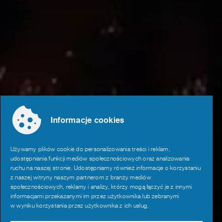
Informacje cookies
Używamy plików cookie do personalizowania treści i reklam,
udostępniania funkcji mediów społecznościowych oraz analizowania
ruchu na naszej stronie. Udostępniamy również informacje o korzystaniu
z naszej witryny naszym partnerom z branży mediów
społecznościowych, reklamy i analizy, którzy mogą łączyć je z innymi
informacjami przekazanymi im przez użytkownika lub zebranymi
w wyniku korzystania przez użytkownika z ich usług.