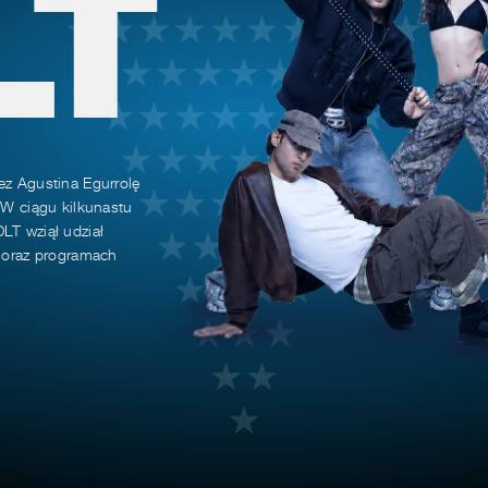
LT
ez Agustina Egurrolę
 W ciągu kilkunastu
LT wziął udział
h oraz programach