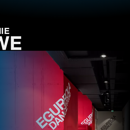
IE
WE