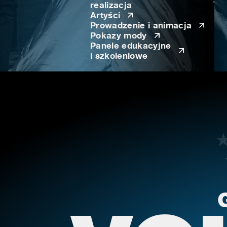
realizacja
Artyści
Prowadzenie i animacja
Pokazy mody
Panele edukacyjne
i szkoleniowe