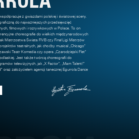
 współpracuje z gwiazdami polskiej i światowej sceny.
raficzną do najważniejszych przedsięwzięć
jnych, filmowych i rozrywkowych w Polsce. To on
encyjne choreografie do wielkich międzynarodowych
k Mistrzostwa Świata FIVB czy Finał Ligi Mistrzów
rojektów teatralnych, jak choćby musical „Chicago"
awski Teatr Komedia czy opera „Czarodziejski Flet"
odlaskiej. Jest także twórcą choreografii do
gramów telewizyjnych, jak „X Factor", „Mam Talent!"
d" oraz założycielem agencji tanecznej Egurrola Dance