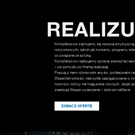
REALIZ
Kompleksowo zajmujemy się oprawą artystyczną,
rozrywkowych, takich jak koncerty, programy tele
co związane ze sztuką.
Kompleksowo realizujemy oprawę sceniczną najwi
– od pomysłu po finalną realizację.
Pracują z nami różnorodni artyści, profesjonalni t
Wszechstronność, niezwykłe zaangażowanie w kre
twórców, którzy nie mają sobie równych. Jeżeli sz
zrealizuje Wasze wydarzenie – dobrze trafiliście.
ZOBACZ OFERTĘ