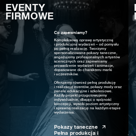
EVENTY
FIRMOWE
Co zapewniamy?
Kompleksową oprawę artystyczną
i produkcyjną wydarzeń – od pomysłu
po pełną realizację. Tworzymy
spersonalizowane pokazy taneczne,
angażujemy profesjonalnych artystów
scenicznych oraz zapewniamy
prowadzenie wydarzeń i animacje,
dopasowane do charakteru marki
i uczestników.
Oferujemy również pełną produkcję
i realizację eventów, pokazy mody oraz
panele edukacyjne i szkoleniowe.
Każdy projekt przygotowujemy
indywidualnie, dbając o spójność
koncepcji, wysoki poziom artystyczny
i sprawną realizację na każdym etapie
wydarzenia.
Pokazy taneczne
Pełna produkcja i