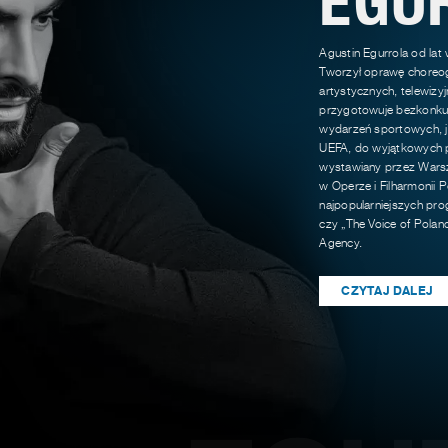
Agustin Egurrola od lat
Tworzył oprawę choreog
artystycznych, telewizy
przygotowuje bezkonkur
wydarzeń sportowych, ja
UEFA, do wyjątkowych p
wystawiany przez Warsz
w Operze i Filharmonii P
najpopularniejszych pro
czy „The Voice of Polan
Agency.
CZYTAJ DALEJ