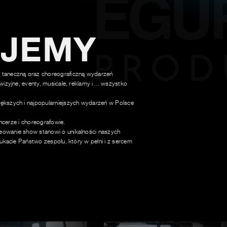
UJEMY
 taneczną oraz choreograficzną wydarzeń
wizyjne, eventy, musicale, reklamy i… wszystko
ększych i najpopularniejszych wydarzeń w Polsce
ancerze i choreografowie.
owanie show stanowi o unikalności naszych
ukacie Państwo zespołu, który w pełni i z sercem