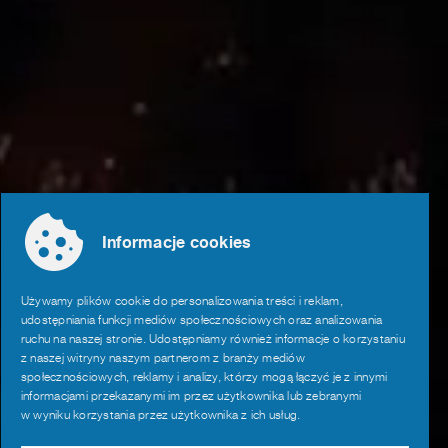
Informacje cookies
Używamy plików cookie do personalizowania treści i reklam,
udostępniania funkcji mediów społecznościowych oraz analizowania
ruchu na naszej stronie. Udostępniamy również informacje o korzystaniu
z naszej witryny naszym partnerom z branży mediów
społecznościowych, reklamy i analizy, którzy mogą łączyć je z innymi
informacjami przekazanymi im przez użytkownika lub zebranymi
w wyniku korzystania przez użytkownika z ich usług.