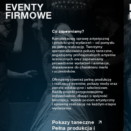
EVENTY
FIRMOWE
Co zapewniamy?
Kompleksową oprawę artystyczną
i produkcyjną wydarzeń – od pomysłu
po pełną realizację. Tworzymy
spersonalizowane pokazy taneczne,
angażujemy profesjonalnych artystów
scenicznych oraz zapewniamy
prowadzenie wydarzeń i animacje,
dopasowane do charakteru marki
i uczestników.
Oferujemy również pełną produkcję
i realizację eventów, pokazy mody oraz
panele edukacyjne i szkoleniowe.
Każdy projekt przygotowujemy
indywidualnie, dbając o spójność
koncepcji, wysoki poziom artystyczny
i sprawną realizację na każdym etapie
wydarzenia.
Pokazy taneczne
Pełna produkcja i