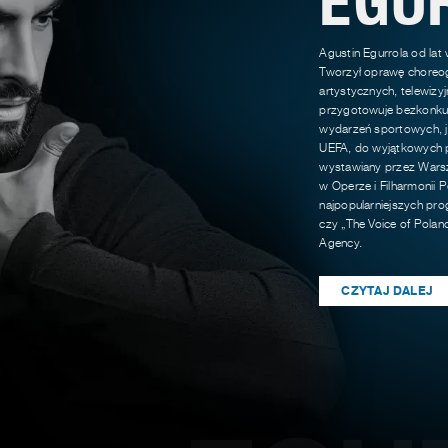
Agustin Egurrola od lat
Tworzył oprawę choreog
artystycznych, telewizy
przygotowuje bezkonkur
wydarzeń sportowych, ja
UEFA, do wyjątkowych p
wystawiany przez Warsz
w Operze i Filharmonii P
najpopularniejszych pro
czy „The Voice of Polan
Agency.
CZYTAJ DALEJ