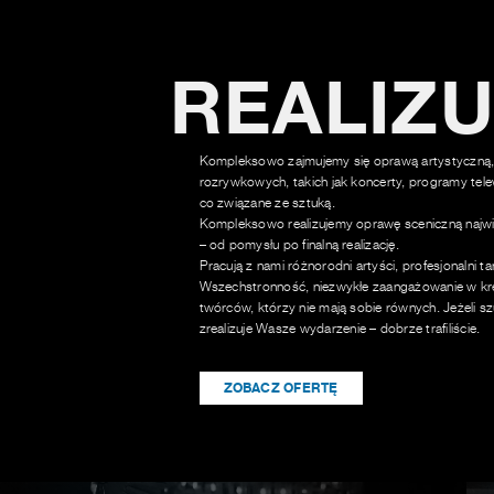
REALIZ
Kompleksowo zajmujemy się oprawą artystyczną,
rozrywkowych, takich jak koncerty, programy tele
co związane ze sztuką.
Kompleksowo realizujemy oprawę sceniczną najwi
– od pomysłu po finalną realizację.
Pracują z nami różnorodni artyści, profesjonalni t
Wszechstronność, niezwykłe zaangażowanie w kre
twórców, którzy nie mają sobie równych. Jeżeli sz
zrealizuje Wasze wydarzenie – dobrze trafiliście.
ZOBACZ OFERTĘ