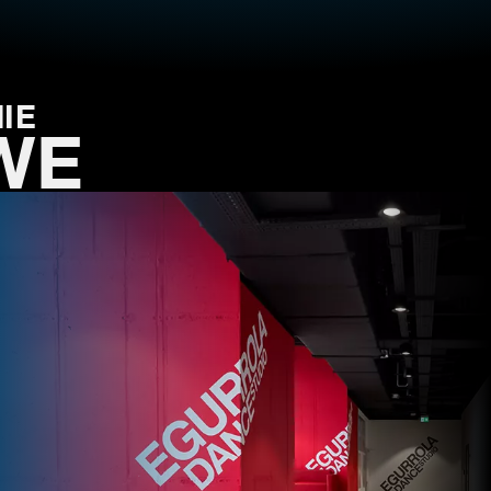
IE
WE