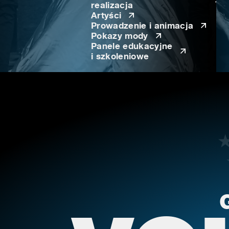
realizacja
Artyści
Prowadzenie i animacja
Pokazy mody
Panele edukacyjne
i szkoleniowe