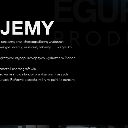
UJEMY
 taneczną oraz choreograficzną wydarzeń
wizyjne, eventy, musicale, reklamy i… wszystko
ększych i najpopularniejszych wydarzeń w Polsce
ancerze i choreografowie.
owanie show stanowi o unikalności naszych
ukacie Państwo zespołu, który w pełni i z sercem