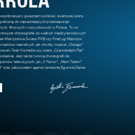
 współpracuje z gwiazdami polskiej i światowej sceny.
raficzną do najważniejszych przedsięwzięć
jnych, filmowych i rozrywkowych w Polsce. To on
encyjne choreografie do wielkich międzynarodowych
k Mistrzostwa Świata FIVB czy Finał Ligi Mistrzów
rojektów teatralnych, jak choćby musical „Chicago"
awski Teatr Komedia czy opera „Czarodziejski Flet"
odlaskiej. Jest także twórcą choreografii do
gramów telewizyjnych, jak „X Factor", „Mam Talent!"
d" oraz założycielem agencji tanecznej Egurrola Dance