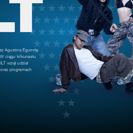
LT
ez Agustina Egurrolę
 W ciągu kilkunastu
LT wziął udział
h oraz programach