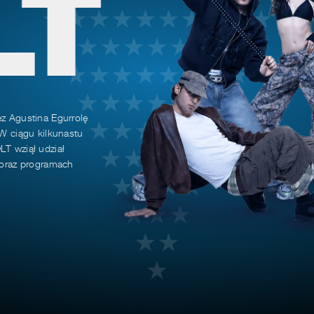
LT
ez Agustina Egurrolę
 W ciągu kilkunastu
LT wziął udział
h oraz programach