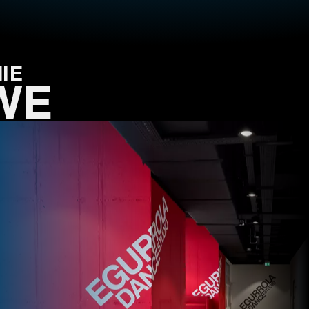
IE
WE