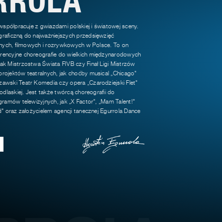
 współpracuje z gwiazdami polskiej i światowej sceny.
raficzną do najważniejszych przedsięwzięć
jnych, filmowych i rozrywkowych w Polsce. To on
encyjne choreografie do wielkich międzynarodowych
k Mistrzostwa Świata FIVB czy Finał Ligi Mistrzów
rojektów teatralnych, jak choćby musical „Chicago"
awski Teatr Komedia czy opera „Czarodziejski Flet"
odlaskiej. Jest także twórcą choreografii do
gramów telewizyjnych, jak „X Factor", „Mam Talent!"
d" oraz założycielem agencji tanecznej Egurrola Dance