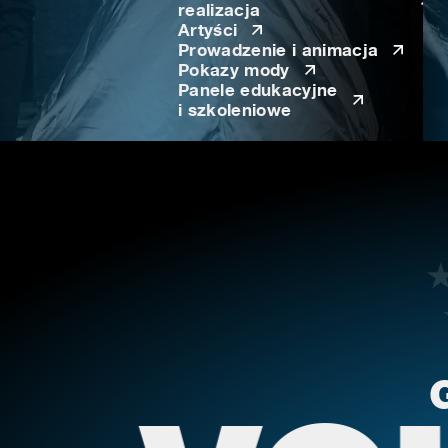
realizacja
Artyści
Prowadzenie i animacja
Pokazy mody
Panele edukacyjne
i szkoleniowe