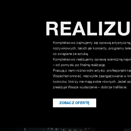
REALIZ
Kompleksowo zajmujemy się oprawą artystyczną,
rozrywkowych, takich jak koncerty, programy tele
co związane ze sztuką.
Kompleksowo realizujemy oprawę sceniczną najwi
– od pomysłu po finalną realizację.
Pracują z nami różnorodni artyści, profesjonalni t
Wszechstronność, niezwykłe zaangażowanie w kre
twórców, którzy nie mają sobie równych. Jeżeli sz
zrealizuje Wasze wydarzenie – dobrze trafiliście.
ZOBACZ OFERTĘ