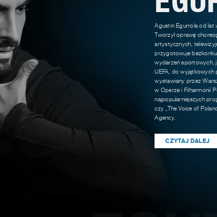
Agustin Egurrola od lat
Tworzył oprawę choreog
artystycznych, telewizy
przygotowuje bezkonkur
wydarzeń sportowych, ja
UEFA, do wyjątkowych p
wystawiany przez Warsz
w Operze i Filharmonii P
najpopularniejszych pro
czy „The Voice of Polan
Agency.
CZYTAJ DALEJ