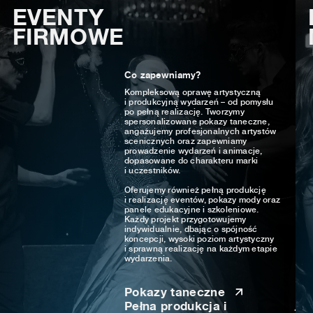
EVENTY
FIRMOWE
Co zapewniamy?
Kompleksową oprawę artystyczną
i produkcyjną wydarzeń – od pomysłu
po pełną realizację. Tworzymy
spersonalizowane pokazy taneczne,
angażujemy profesjonalnych artystów
scenicznych oraz zapewniamy
prowadzenie wydarzeń i animacje,
dopasowane do charakteru marki
i uczestników.
Oferujemy również pełną produkcję
i realizację eventów, pokazy mody oraz
panele edukacyjne i szkoleniowe.
Każdy projekt przygotowujemy
indywidualnie, dbając o spójność
koncepcji, wysoki poziom artystyczny
i sprawną realizację na każdym etapie
wydarzenia.
Pokazy taneczne
Pełna produkcja i