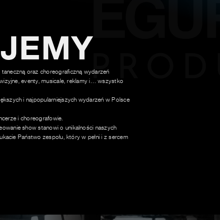
UJEMY
 taneczną oraz choreograficzną wydarzeń
wizyjne, eventy, musicale, reklamy i… wszystko
ększych i najpopularniejszych wydarzeń w Polsce
ancerze i choreografowie.
owanie show stanowi o unikalności naszych
ukacie Państwo zespołu, który w pełni i z sercem