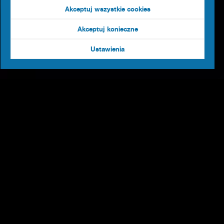
Akceptuj wszystkie cookies
Akceptuj konieczne
Ustawienia
POZNAJ NAS