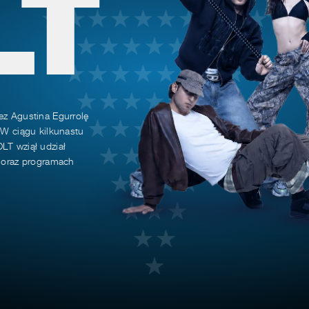
LT
ez Agustina Egurrolę
 W ciągu kilkunastu
LT wziął udział
h oraz programach