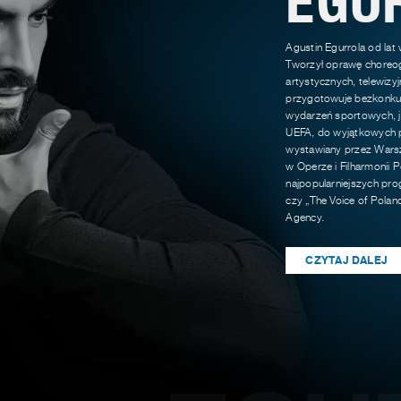
Agustin Egurrola od lat
Tworzył oprawę choreog
artystycznych, telewizy
przygotowuje bezkonkur
wydarzeń sportowych, ja
UEFA, do wyjątkowych p
wystawiany przez Warsz
w Operze i Filharmonii P
najpopularniejszych pro
czy „The Voice of Polan
Agency.
CZYTAJ DALEJ