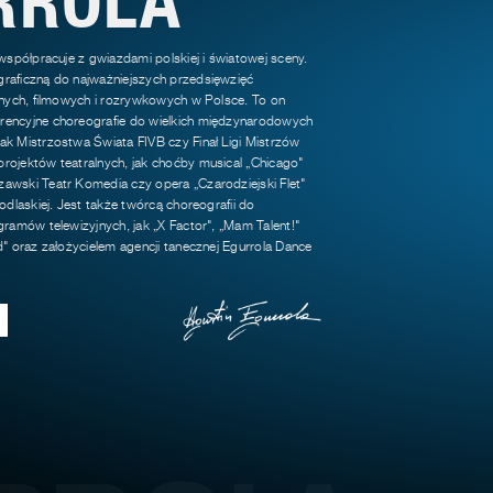
 współpracuje z gwiazdami polskiej i światowej sceny.
raficzną do najważniejszych przedsięwzięć
jnych, filmowych i rozrywkowych w Polsce. To on
encyjne choreografie do wielkich międzynarodowych
k Mistrzostwa Świata FIVB czy Finał Ligi Mistrzów
rojektów teatralnych, jak choćby musical „Chicago"
awski Teatr Komedia czy opera „Czarodziejski Flet"
odlaskiej. Jest także twórcą choreografii do
gramów telewizyjnych, jak „X Factor", „Mam Talent!"
d" oraz założycielem agencji tanecznej Egurrola Dance