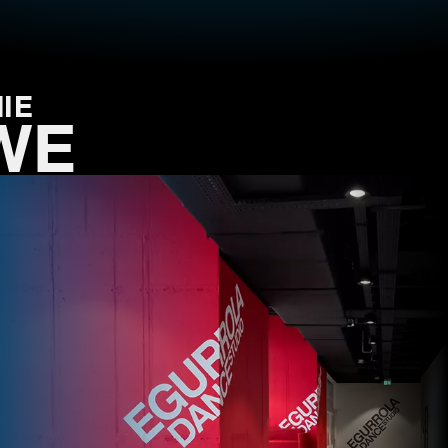
IE
WE