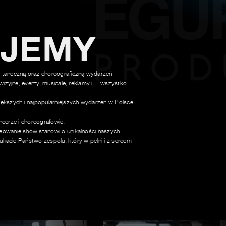
UJEMY
 taneczną oraz choreograficzną wydarzeń
wizyjne, eventy, musicale, reklamy i… wszystko
ększych i najpopularniejszych wydarzeń w Polsce
ancerze i choreografowie.
owanie show stanowi o unikalności naszych
ukacie Państwo zespołu, który w pełni i z sercem