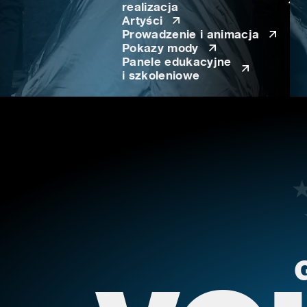
realizacja
Artyści
Prowadzenie i animacja
Pokazy mody
Panele edukacyjne
i szkoleniowe