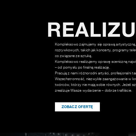
REALIZ
Kompleksowo zajmujemy się oprawą artystyczną,
rozrywkowych, takich jak koncerty, programy tele
co związane ze sztuką.
Kompleksowo realizujemy oprawę sceniczną najwi
– od pomysłu po finalną realizację.
Pracują z nami różnorodni artyści, profesjonalni t
Wszechstronność, niezwykłe zaangażowanie w kre
twórców, którzy nie mają sobie równych. Jeżeli sz
zrealizuje Wasze wydarzenie – dobrze trafiliście.
ZOBACZ OFERTĘ