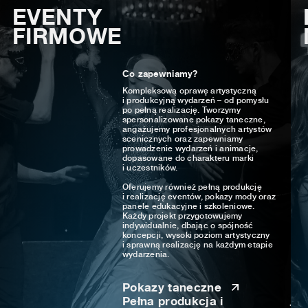
EVENTY
FIRMOWE
Co zapewniamy?
Kompleksową oprawę artystyczną
i produkcyjną wydarzeń – od pomysłu
po pełną realizację. Tworzymy
spersonalizowane pokazy taneczne,
angażujemy profesjonalnych artystów
scenicznych oraz zapewniamy
prowadzenie wydarzeń i animacje,
dopasowane do charakteru marki
i uczestników.
Oferujemy również pełną produkcję
i realizację eventów, pokazy mody oraz
panele edukacyjne i szkoleniowe.
Każdy projekt przygotowujemy
indywidualnie, dbając o spójność
koncepcji, wysoki poziom artystyczny
i sprawną realizację na każdym etapie
wydarzenia.
Pokazy taneczne
Pełna produkcja i