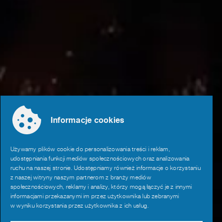
Informacje cookies
Używamy plików cookie do personalizowania treści i reklam,
udostępniania funkcji mediów społecznościowych oraz analizowania
ruchu na naszej stronie. Udostępniamy również informacje o korzystaniu
z naszej witryny naszym partnerom z branży mediów
społecznościowych, reklamy i analizy, którzy mogą łączyć je z innymi
informacjami przekazanymi im przez użytkownika lub zebranymi
w wyniku korzystania przez użytkownika z ich usług.