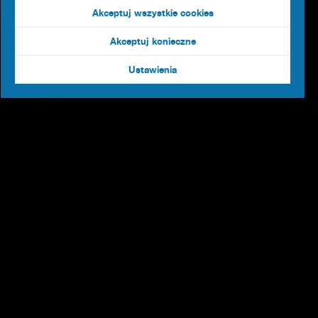
Akceptuj wszystkie cookies
Akceptuj konieczne
Ustawienia
POZNAJ NAS