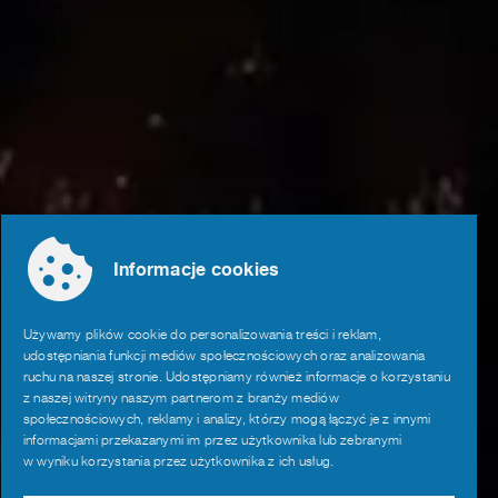
Informacje cookies
Używamy plików cookie do personalizowania treści i reklam,
udostępniania funkcji mediów społecznościowych oraz analizowania
ruchu na naszej stronie. Udostępniamy również informacje o korzystaniu
z naszej witryny naszym partnerom z branży mediów
społecznościowych, reklamy i analizy, którzy mogą łączyć je z innymi
informacjami przekazanymi im przez użytkownika lub zebranymi
w wyniku korzystania przez użytkownika z ich usług.