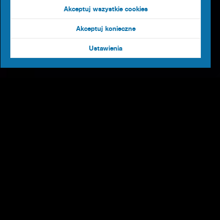
Akceptuj wszystkie cookies
Akceptuj konieczne
Ustawienia
POZNAJ NAS