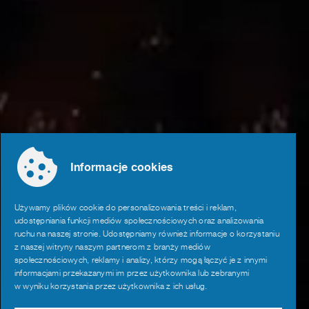
Informacje cookies
Używamy plików cookie do personalizowania treści i reklam,
udostępniania funkcji mediów społecznościowych oraz analizowania
ruchu na naszej stronie. Udostępniamy również informacje o korzystaniu
z naszej witryny naszym partnerom z branży mediów
społecznościowych, reklamy i analizy, którzy mogą łączyć je z innymi
informacjami przekazanymi im przez użytkownika lub zebranymi
w wyniku korzystania przez użytkownika z ich usług.