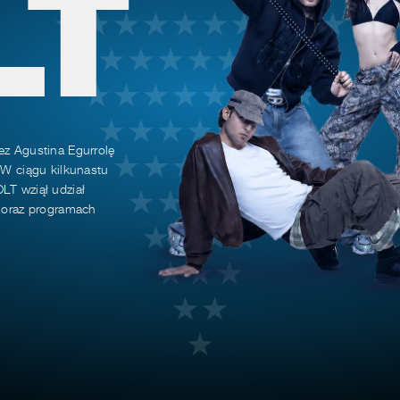
LT
ez Agustina Egurrolę
 W ciągu kilkunastu
LT wziął udział
h oraz programach