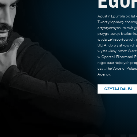
Agustin Egurrola od lat
Tworzył oprawę choreog
artystycznych, telewizy
przygotowuje bezkonkur
wydarzeń sportowych, ja
UEFA, do wyjątkowych p
wystawiany przez Warsz
w Operze i Filharmonii P
najpopularniejszych pro
czy „The Voice of Polan
Agency.
CZYTAJ DALEJ