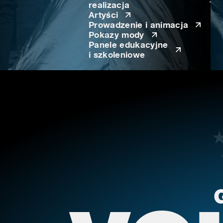
realizacja
Artyści
Prowadzenie i animacja
Pokazy mody
Panele edukacyjne
i szkoleniowe