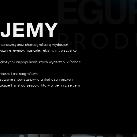
UJEMY
 taneczną oraz choreograficzną wydarzeń
wizyjne, eventy, musicale, reklamy i… wszystko
ększych i najpopularniejszych wydarzeń w Polsce
ancerze i choreografowie.
owanie show stanowi o unikalności naszych
ukacie Państwo zespołu, który w pełni i z sercem