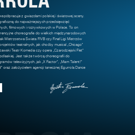
 współpracuje z gwiazdami polskiej i światowej sceny.
raficzną do najważniejszych przedsięwzięć
jnych, filmowych i rozrywkowych w Polsce. To on
encyjne choreografie do wielkich międzynarodowych
k Mistrzostwa Świata FIVB czy Finał Ligi Mistrzów
rojektów teatralnych, jak choćby musical „Chicago"
awski Teatr Komedia czy opera „Czarodziejski Flet"
odlaskiej. Jest także twórcą choreografii do
gramów telewizyjnych, jak „X Factor", „Mam Talent!"
d" oraz założycielem agencji tanecznej Egurrola Dance