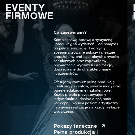
EVENTY
FIRMOWE
Co zapewniamy?
Kompleksową oprawę artystyczną
i produkcyjną wydarzeń – od pomysłu
po pełną realizację. Tworzymy
spersonalizowane pokazy taneczne,
angażujemy profesjonalnych artystów
scenicznych oraz zapewniamy
prowadzenie wydarzeń i animacje,
dopasowane do charakteru marki
i uczestników.
Oferujemy również pełną produkcję
i realizację eventów, pokazy mody oraz
panele edukacyjne i szkoleniowe.
Każdy projekt przygotowujemy
indywidualnie, dbając o spójność
koncepcji, wysoki poziom artystyczny
i sprawną realizację na każdym etapie
wydarzenia.
Pokazy taneczne
Pełna produkcja i