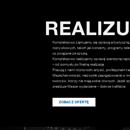
REALIZ
Kompleksowo zajmujemy się oprawą artystyczną,
rozrywkowych, takich jak koncerty, programy tele
co związane ze sztuką.
Kompleksowo realizujemy oprawę sceniczną najwi
– od pomysłu po finalną realizację.
Pracują z nami różnorodni artyści, profesjonalni t
Wszechstronność, niezwykłe zaangażowanie w kre
twórców, którzy nie mają sobie równych. Jeżeli sz
zrealizuje Wasze wydarzenie – dobrze trafiliście.
ZOBACZ OFERTĘ