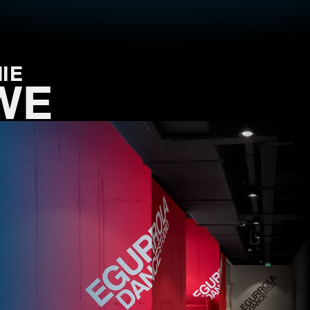
IE
WE