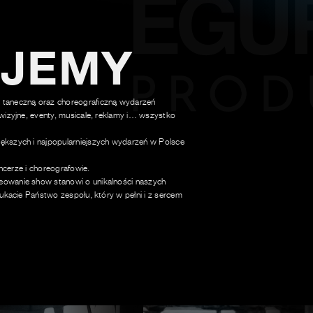
UJEMY
 taneczną oraz choreograficzną wydarzeń
wizyjne, eventy, musicale, reklamy i… wszystko
ększych i najpopularniejszych wydarzeń w Polsce
ancerze i choreografowie.
owanie show stanowi o unikalności naszych
ukacie Państwo zespołu, który w pełni i z sercem