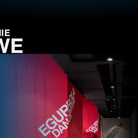
IE
WE