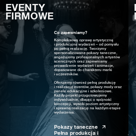
EVENTY
FIRMOWE
Co zapewniamy?
Kompleksową oprawę artystyczną
i produkcyjną wydarzeń – od pomysłu
po pełną realizację. Tworzymy
spersonalizowane pokazy taneczne,
angażujemy profesjonalnych artystów
scenicznych oraz zapewniamy
prowadzenie wydarzeń i animacje,
dopasowane do charakteru marki
i uczestników.
Oferujemy również pełną produkcję
i realizację eventów, pokazy mody oraz
panele edukacyjne i szkoleniowe.
Każdy projekt przygotowujemy
indywidualnie, dbając o spójność
koncepcji, wysoki poziom artystyczny
i sprawną realizację na każdym etapie
wydarzenia.
Pokazy taneczne
Pełna produkcja i