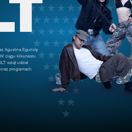
LT
ez Agustina Egurrolę
 W ciągu kilkunastu
LT wziął udział
h oraz programach