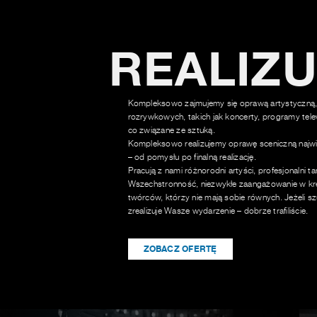
REALIZ
Kompleksowo zajmujemy się oprawą artystyczną,
rozrywkowych, takich jak koncerty, programy tele
co związane ze sztuką.
Kompleksowo realizujemy oprawę sceniczną najwi
– od pomysłu po finalną realizację.
Pracują z nami różnorodni artyści, profesjonalni t
Wszechstronność, niezwykłe zaangażowanie w kre
twórców, którzy nie mają sobie równych. Jeżeli sz
zrealizuje Wasze wydarzenie – dobrze trafiliście.
ZOBACZ OFERTĘ