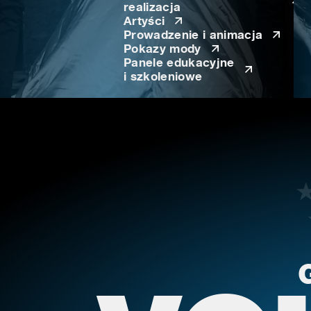
realizacja
Artyści
Prowadzenie i animacja
Pokazy mody
Panele edukacyjne
i szkoleniowe