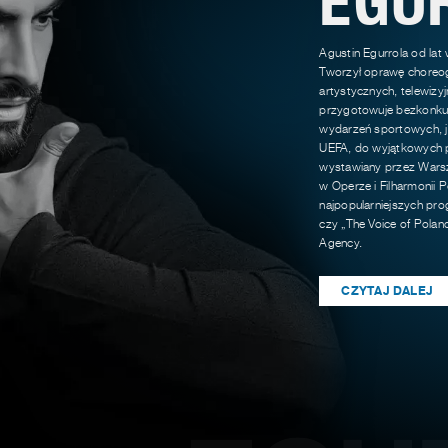
Agustin Egurrola od lat
Tworzył oprawę choreog
artystycznych, telewizy
przygotowuje bezkonkur
wydarzeń sportowych, ja
UEFA, do wyjątkowych p
wystawiany przez Warsz
w Operze i Filharmonii P
najpopularniejszych pro
czy „The Voice of Polan
Agency.
CZYTAJ DALEJ