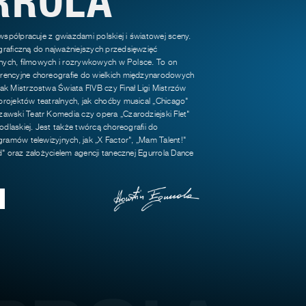
 współpracuje z gwiazdami polskiej i światowej sceny.
raficzną do najważniejszych przedsięwzięć
jnych, filmowych i rozrywkowych w Polsce. To on
encyjne choreografie do wielkich międzynarodowych
k Mistrzostwa Świata FIVB czy Finał Ligi Mistrzów
rojektów teatralnych, jak choćby musical „Chicago"
awski Teatr Komedia czy opera „Czarodziejski Flet"
odlaskiej. Jest także twórcą choreografii do
gramów telewizyjnych, jak „X Factor", „Mam Talent!"
d" oraz założycielem agencji tanecznej Egurrola Dance