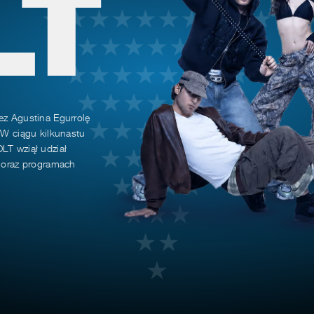
LT
ez Agustina Egurrolę
 W ciągu kilkunastu
LT wziął udział
h oraz programach