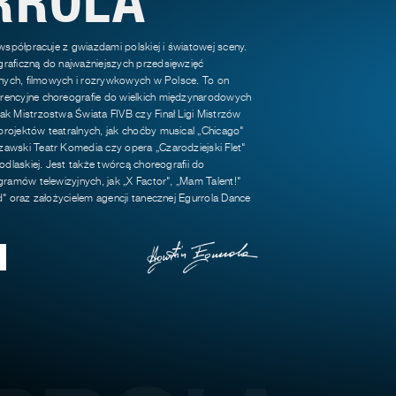
 współpracuje z gwiazdami polskiej i światowej sceny.
raficzną do najważniejszych przedsięwzięć
jnych, filmowych i rozrywkowych w Polsce. To on
encyjne choreografie do wielkich międzynarodowych
k Mistrzostwa Świata FIVB czy Finał Ligi Mistrzów
rojektów teatralnych, jak choćby musical „Chicago"
awski Teatr Komedia czy opera „Czarodziejski Flet"
odlaskiej. Jest także twórcą choreografii do
gramów telewizyjnych, jak „X Factor", „Mam Talent!"
d" oraz założycielem agencji tanecznej Egurrola Dance