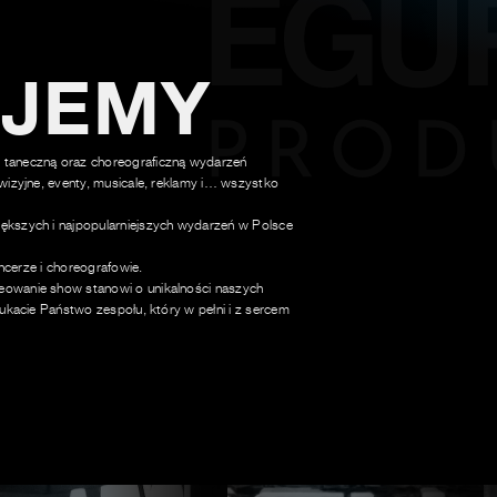
UJEMY
 taneczną oraz choreograficzną wydarzeń
wizyjne, eventy, musicale, reklamy i… wszystko
ększych i najpopularniejszych wydarzeń w Polsce
ancerze i choreografowie.
owanie show stanowi o unikalności naszych
ukacie Państwo zespołu, który w pełni i z sercem