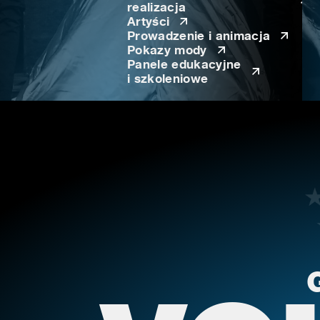
realizacja
Artyści
Prowadzenie i animacja
Pokazy mody
Panele edukacyjne
i szkoleniowe