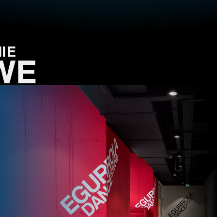
IE
WE