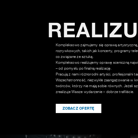
REALIZ
Kompleksowo zajmujemy się oprawą artystyczną,
rozrywkowych, takich jak koncerty, programy tele
co związane ze sztuką.
Kompleksowo realizujemy oprawę sceniczną najwi
– od pomysłu po finalną realizację.
Pracują z nami różnorodni artyści, profesjonalni t
Wszechstronność, niezwykłe zaangażowanie w kre
twórców, którzy nie mają sobie równych. Jeżeli sz
zrealizuje Wasze wydarzenie – dobrze trafiliście.
ZOBACZ OFERTĘ