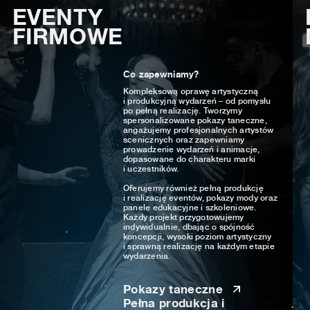
EVENTY
FIRMOWE
Co zapewniamy?
Kompleksową oprawę artystyczną
i produkcyjną wydarzeń – od pomysłu
po pełną realizację. Tworzymy
spersonalizowane pokazy taneczne,
angażujemy profesjonalnych artystów
scenicznych oraz zapewniamy
prowadzenie wydarzeń i animacje,
dopasowane do charakteru marki
i uczestników.
Oferujemy również pełną produkcję
i realizację eventów, pokazy mody oraz
panele edukacyjne i szkoleniowe.
Każdy projekt przygotowujemy
indywidualnie, dbając o spójność
koncepcji, wysoki poziom artystyczny
i sprawną realizację na każdym etapie
wydarzenia.
Pokazy taneczne
Pełna produkcja i