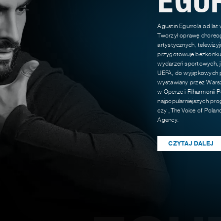
Agustin Egurrola od lat
Tworzył oprawę choreog
artystycznych, telewizy
przygotowuje bezkonkur
wydarzeń sportowych, ja
UEFA, do wyjątkowych p
wystawiany przez Warsz
w Operze i Filharmonii P
najpopularniejszych pro
czy „The Voice of Polan
Agency.
CZYTAJ DALEJ