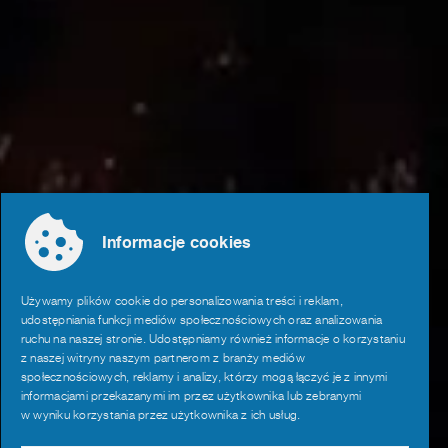
Informacje cookies
Używamy plików cookie do personalizowania treści i reklam,
udostępniania funkcji mediów społecznościowych oraz analizowania
ruchu na naszej stronie. Udostępniamy również informacje o korzystaniu
z naszej witryny naszym partnerom z branży mediów
społecznościowych, reklamy i analizy, którzy mogą łączyć je z innymi
informacjami przekazanymi im przez użytkownika lub zebranymi
w wyniku korzystania przez użytkownika z ich usług.