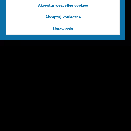
Akceptuj wszystkie cookies
Akceptuj konieczne
Ustawienia
POZNAJ NAS