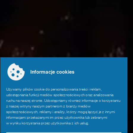
Informacje cookies
Używamy plików cookie do personalizowania treści i reklam,
udostępniania funkcji mediów społecznościowych oraz analizowania
ruchu na naszej stronie. Udostępniamy również informacje o korzystaniu
z naszej witryny naszym partnerom z branży mediów
społecznościowych, reklamy i analizy, którzy mogą łączyć je z innymi
informacjami przekazanymi im przez użytkownika lub zebranymi
w wyniku korzystania przez użytkownika z ich usług.