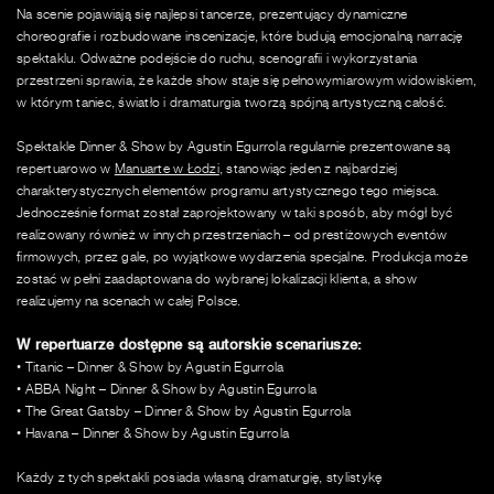
Na scenie pojawiają się najlepsi tancerze, prezentujący dynamiczne
choreografie i rozbudowane inscenizacje, które budują emocjonalną narrację
spektaklu. Odważne podejście do ruchu, scenografii i wykorzystania
przestrzeni sprawia, że każde show staje się pełnowymiarowym widowiskiem,
w którym taniec, światło i dramaturgia tworzą spójną artystyczną całość.
Spektakle Dinner & Show by Agustin Egurrola regularnie prezentowane są
repertuarowo w
Manuarte w Łodzi
, stanowiąc jeden z najbardziej
charakterystycznych elementów programu artystycznego tego miejsca.
Jednocześnie format został zaprojektowany w taki sposób, aby mógł być
realizowany również w innych przestrzeniach – od prestiżowych eventów
firmowych, przez gale, po wyjątkowe wydarzenia specjalne. Produkcja może
zostać w pełni zaadaptowana do wybranej lokalizacji klienta, a show
realizujemy na scenach w całej Polsce.
W repertuarze dostępne są autorskie scenariusze:
•
Titanic – Dinner & Show by Agustin Egurrola
•
ABBA Night – Dinner & Show by Agustin Egurrola
•
The Great Gatsby – Dinner & Show by Agustin Egurrola
•
Havana – Dinner & Show by Agustin Egurrola
Każdy z tych spektakli posiada własną dramaturgię, stylistykę