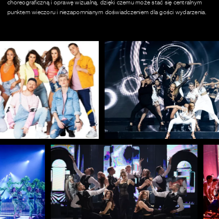
choreograficzną i oprawę wizualną, dzięki czemu może stać się centralnym
punktem wieczoru i niezapomnianym doświadczeniem dla gości wydarzenia.