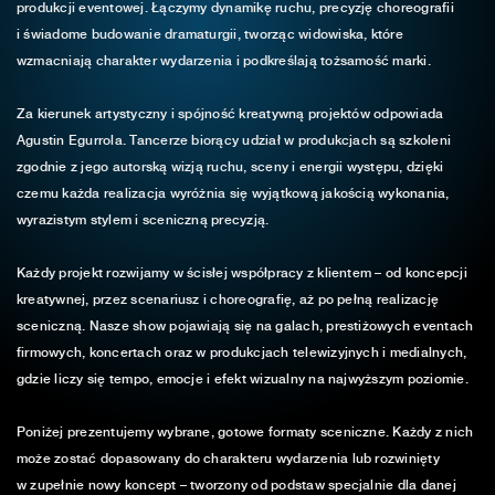
produkcji eventowej. Łączymy dynamikę ruchu, precyzję choreografii
i świadome budowanie dramaturgii, tworząc widowiska, które
wzmacniają charakter wydarzenia i podkreślają tożsamość marki.
Za kierunek artystyczny i spójność kreatywną projektów odpowiada
Agustin Egurrola. Tancerze biorący udział w produkcjach są szkoleni
zgodnie z jego autorską wizją ruchu, sceny i energii występu, dzięki
czemu każda realizacja wyróżnia się wyjątkową jakością wykonania,
wyrazistym stylem i sceniczną precyzją.
Każdy projekt rozwijamy w ścisłej współpracy z klientem – od koncepcji
kreatywnej, przez scenariusz i choreografię, aż po pełną realizację
sceniczną. Nasze show pojawiają się na galach, prestiżowych eventach
firmowych, koncertach oraz w produkcjach telewizyjnych i medialnych,
gdzie liczy się tempo, emocje i efekt wizualny na najwyższym poziomie.
Poniżej prezentujemy wybrane, gotowe formaty sceniczne. Każdy z nich
może zostać dopasowany do charakteru wydarzenia lub rozwinięty
w zupełnie nowy koncept – tworzony od podstaw specjalnie dla danej