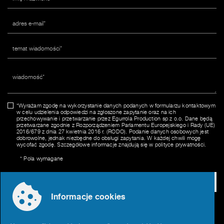
*Wyrażam zgodę na wykorzystanie danych podanych w formularzu kontaktowym
w celu udzielenia odpowiedzi na zgłoszone zapytanie oraz na ich
przechowywanie i przetwarzanie przez Egurrola Production sp z o.o. Dane będą
przetwarzane zgodnie z Rozporządzeniem Parlamentu Europejskiego i Rady (UE)
2016/679 z dnia 27 kwietnia 2016 r. (RODO). Podanie danych osobowych jest
dobrowolne, jednak niezbędne do obsługi zapytania. W każdej chwili mogę
wycofać zgodę. Szczegółowe informacje znajdują się w polityce prywatności.
* Pola wymagane
Wyślij wiadomości
Informacje cookies