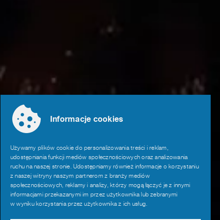
Informacje cookies
Używamy plików cookie do personalizowania treści i reklam,
udostępniania funkcji mediów społecznościowych oraz analizowania
ruchu na naszej stronie. Udostępniamy również informacje o korzystaniu
z naszej witryny naszym partnerom z branży mediów
społecznościowych, reklamy i analizy, którzy mogą łączyć je z innymi
informacjami przekazanymi im przez użytkownika lub zebranymi
w wyniku korzystania przez użytkownika z ich usług.