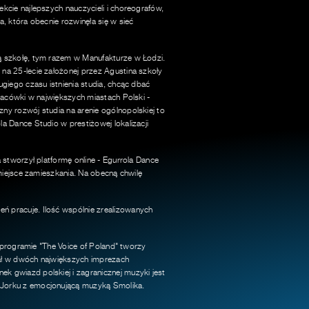
kcie najlepszych nauczycieli i choreografów,
, która obecnie rozwinęła się w sieć
 szkołę, tym razem w Manufakturze w Łodzi.
na 25-lecie założonej przez Agustina szkoły
giego czasu istnienia studia, chcąc dbać
lacówki w największych miastach Polski -
y rozwój studia na arenie ogólnopolskiej to
a Dance Studio w prestiżowej lokalizacji
stworzył platformę online - Egurrola Dance
miejsce zamieszkania. Na obecną chwilę
 pracuje. Ilość wspólnie zrealizowanych
 programie "The Voice of Poland" tworzy
iał w dwóch największych imprezach
 gwiazd polskiej i zagranicznej muzyki jest
 Jorku z emocjonującą muzyką Smolika.