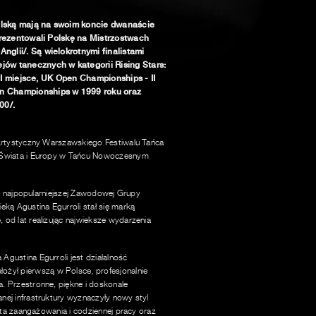
alską mają na swoim koncie dwanaście
eprezentowali Polskę na Mistrzostwach
glii/. Są wielokrotnymi finalistami
ów tanecznych w kategorii Rising Stars:
 III miejsce, UK Open Championships - II
n Championships w 1999 roku oraz
00/.
 Artystyczny Warszawskiego Festiwalu Tańca
 Świata i Europy w Tańcu Nowoczesnym
j i najpopularniejszej Zawodowej Grupy
eką Agustina Egurroli stał się marką
od lat realizując najwieksze wydarzenia
gustina Egurroli jest działalność
ł pierwszą w Polsce, profesjonalnie
. Przestronne, piękne i doskonale
ej infrastruktury wyznaczyły nowy styl
Lata zaangażowania i codziennej pracy oraz