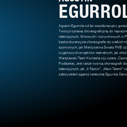
EGURRO
Agustin Egurrola od lat współpracuje z gwiaz
Tworzył oprawę choreograficzną do najważni
telewizyjnych, filmowych i rozrywkowych w 
bezkonkurencyjne choreografie do wielkich
sportowych, jak Mistrzostwa Świata FIVB czy
wyjątkowych projektów teatralnych, jak cho
Warszawski Teatr Komedia czy opera „Czarodz
Podlaskiej. Jest także twórcą choreografii 
telewizyjnych, jak „X Factor", „Mam Talent!" 
założycielem agencji tanecznej Egurrola Dan