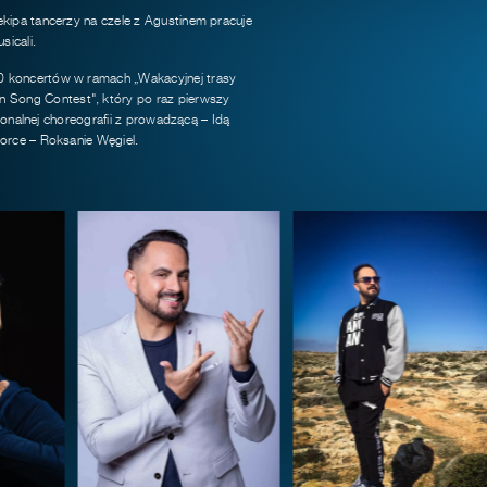
kipa tancerzy na czele z Agustinem pracuje
sicali.
0 koncertów w ramach „Wakacyjnej trasy
 Song Contest", który po raz pierwszy
jonalnej choreografii z prowadzącą – Idą
orce – Roksanie Węgiel.