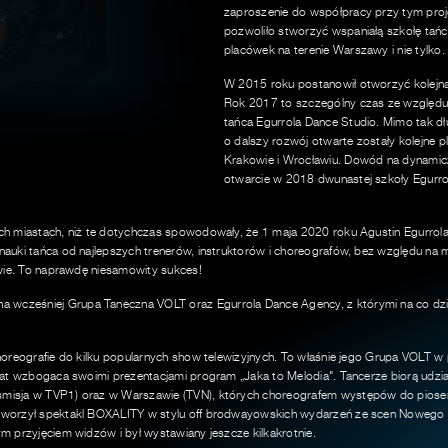
zaproszenie do współpracy przy tym proje
pozwoliło stworzyć wspaniałą szkołę tańca
placówek na terenie Warszawy i nie tylko.
W 2015 roku postanowił otworzyć kolejną
Rok 2017 to szczególny czas ze względu 
tańca Egurrola Dance Studio. Mimo tak dłu
o dalszy rozwój otwarte zostały kolejne p
Krakowie i Wrocławiu. Dowód na dynamiczn
otwarcie w 2018 dwunastej szkoły Egurrol
ch miastach, niż te dotychczas spowodowały, że 1 maja 2020 roku Agustin Egurrola 
nauki tańca od najlepszych trenerów, instruktorów i choreografów, bez względu na 
awie. To naprawdę niesamowity sukces!
cześniej Grupa Taneczna VOLT oraz Egurrola Dance Agency, z którymi na co dzień
choreografie do kilku popularnych show telewizyjnych. To właśnie jego Grupa VOLT w
 lat wzbogaca swoimi prezentacjami program „Jaka to Melodia". Tancerze biorą udz
misja w TVP1) oraz w Warszawie (TVN), których choreografem występów do piosenek
stworzył spektakl BOXALITY w stylu off brodwayowskich wydarzeń ze scen Nowego
m przyjęciem widzów i był wystawiany jeszcze kilkakrotnie.