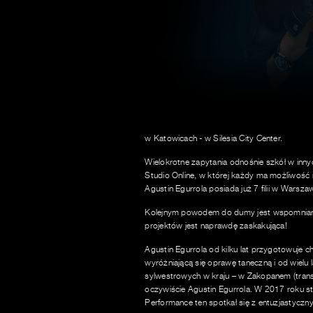
w Katowicach - w Silesia City Center.
Wielokrotne zapytania odnośnie szkół w inny
Studio Online, w której każdy ma możliwość 
Agustin Egurrola posiada już 7 filii w Warsz
Kolejnym powodem do dumy jest wspomniana w
projektów jest naprawdę zaskakująca!
Agustin Egurrola od kilku lat przygotowuje 
wyróżniającą się oprawę taneczną i od wielu
sylwestrowych w kraju – w Zakopanem (trans
oczywiście Agustin Egurrola. W 2017 roku 
Performance ten spotkał się z entuzjastyczny