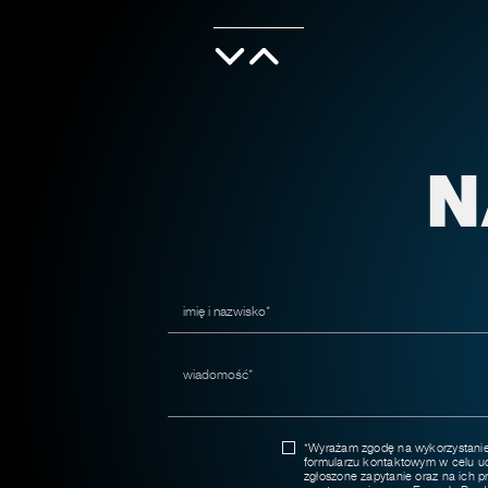
N
y
a,
*Wyrażam zgodę na wykorzystani
formularzu kontaktowym w celu ud
zgłoszone zapytanie oraz na ich 
ie