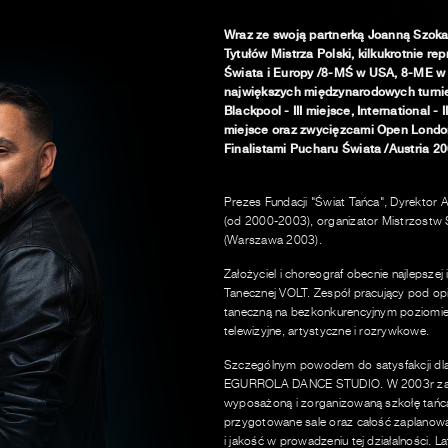
Wraz ze swoją partnerką Joanną Szok
Tytułów Mistrza Polski, kilkukrotnie r
Świata i Europy /8-MŚ w USA, 8-ME w An
największych międzynarodowych turniej
Blackpool - III miejsce, International -
miejsce oraz zwycięzcami Open Londo
Finalistami Pucharu Świata /Austria 20
Prezes Fundacji "Świat Tańca", Dyrektor
(od 2000-2003), organizator Mistrzostw
(Warszawa 2003).
Założyciel i choreograf obecnie najlepsze
Tanecznej VOLT. Zespół pracujący pod opi
taneczną na bezkonkurencyjnym poziomie, 
telewizyjne, artystyczne i rozrywkowe.
Szczególnym powodem do satysfakcji dla A
EGURROLA DANCE STUDIO. W 2003r założy
wyposażoną i zorganizowaną szkołę tańca
przygotowane sale oraz całość zaplanowan
i jakość w prowadzeniu tej działalności. 