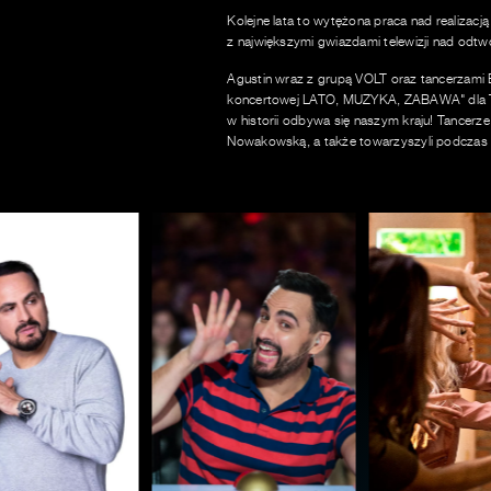
Kolejne lata to wytężona praca nad realizac
z największymi gwiazdami telewizji nad odtwo
Agustin wraz z grupą VOLT oraz tancerzami
koncertowej LATO, MUZYKA, ZABAWA" dla TVP
w historii odbywa się naszym kraju! Tancerze
Nowakowską, a także towarzyszyli podczas wy