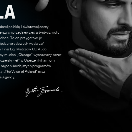
LA
dami polskiej i światowej sceny.
ejszych przedsięwzięć artystycznych,
Polsce. To on przygotowuje
 międzynarodowych wydarzeń
 Finał Ligi Mistrzów UEFA, do
ćby musical „Chicago" wystawiany przez
iejski Flet" w Operze i Filharmonii
do najpopularniejszych programów
czy „The Voice of Poland" oraz
ce Agency.