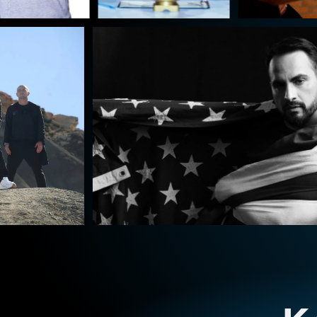
Manuarte
Łódź –
Premiera
nowego
widowiska
tanecznego
ABBA
Night
Dinner
& Show
by
Agustin
Egurrola