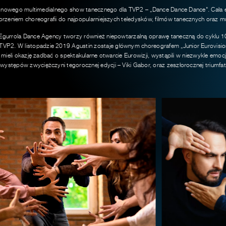
ją nowego multimedialnego show tanecznego dla TVP2 – „Dance Dance Dance". Cała e
rzeniem choreografii do najpopularniejszych teledysków, filmów tanecznych oraz mu
 Egurrola Dance Agency tworzy również niepowtarzalną oprawę taneczną do cyklu 1
2. W listopadzie 2019 Agustin zostaje głównym choreografem „Junior Eurovision
 mieli okazję zadbać o spektakularne otwarcie Eurowizji, wystąpili w niezwykle emoc
stępów zwyciężczyni tegorocznej edycji – Viki Gabor, oraz zeszłorocznej triumfat