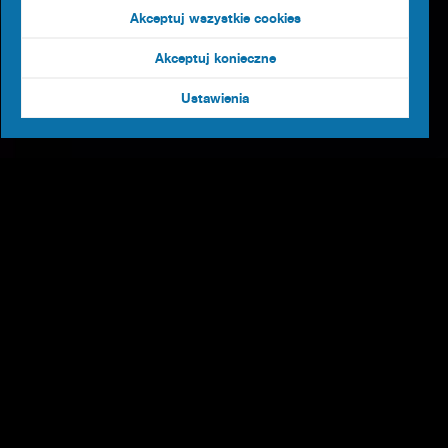
Akceptuj wszystkie cookies
Akceptuj konieczne
Ustawienia
POZNAJ NAS