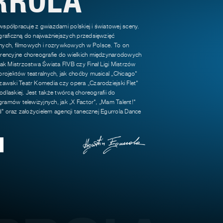
 współpracuje z gwiazdami polskiej i światowej sceny.
raficzną do najważniejszych przedsięwzięć
jnych, filmowych i rozrywkowych w Polsce. To on
encyjne choreografie do wielkich międzynarodowych
k Mistrzostwa Świata FIVB czy Finał Ligi Mistrzów
rojektów teatralnych, jak choćby musical „Chicago"
awski Teatr Komedia czy opera „Czarodziejski Flet"
odlaskiej. Jest także twórcą choreografii do
gramów telewizyjnych, jak „X Factor", „Mam Talent!"
d" oraz założycielem agencji tanecznej Egurrola Dance