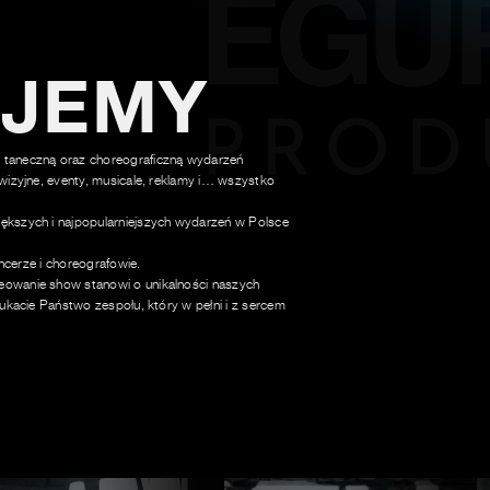
UJEMY
 taneczną oraz choreograficzną wydarzeń
wizyjne, eventy, musicale, reklamy i… wszystko
ększych i najpopularniejszych wydarzeń w Polsce
ancerze i choreografowie.
owanie show stanowi o unikalności naszych
ukacie Państwo zespołu, który w pełni i z sercem