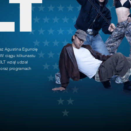
LT
ez Agustina Egurrolę
 W ciągu kilkunastu
LT wziął udział
h oraz programach