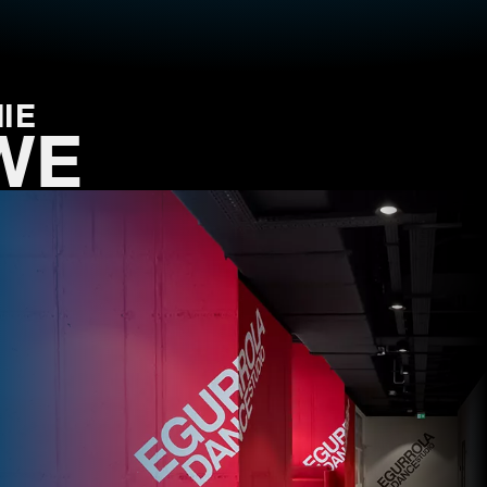
IE
WE