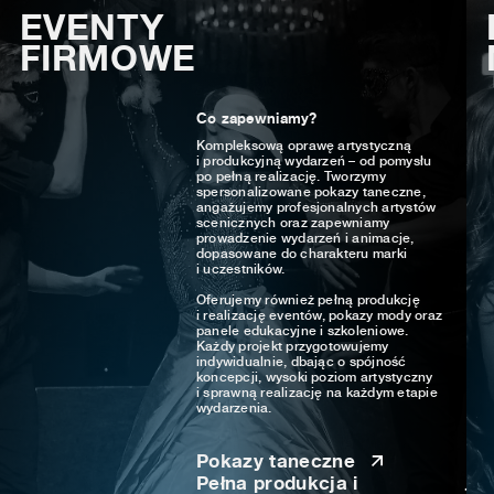
EVENTY
FIRMOWE
Co zapewniamy?
Kompleksową oprawę artystyczną
i produkcyjną wydarzeń – od pomysłu
po pełną realizację. Tworzymy
spersonalizowane pokazy taneczne,
angażujemy profesjonalnych artystów
scenicznych oraz zapewniamy
prowadzenie wydarzeń i animacje,
dopasowane do charakteru marki
i uczestników.
Oferujemy również pełną produkcję
i realizację eventów, pokazy mody oraz
panele edukacyjne i szkoleniowe.
Każdy projekt przygotowujemy
indywidualnie, dbając o spójność
koncepcji, wysoki poziom artystyczny
i sprawną realizację na każdym etapie
wydarzenia.
Pokazy taneczne
Pełna produkcja i