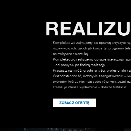
REALIZ
Kompleksowo zajmujemy się oprawą artystyczną,
rozrywkowych, takich jak koncerty, programy tele
co związane ze sztuką.
Kompleksowo realizujemy oprawę sceniczną najwi
– od pomysłu po finalną realizację.
Pracują z nami różnorodni artyści, profesjonalni t
Wszechstronność, niezwykłe zaangażowanie w kre
twórców, którzy nie mają sobie równych. Jeżeli sz
zrealizuje Wasze wydarzenie – dobrze trafiliście.
ZOBACZ OFERTĘ