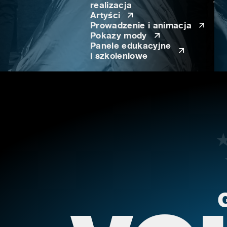
realizacja
Artyści
Prowadzenie i animacja
Pokazy mody
Panele edukacyjne
i szkoleniowe