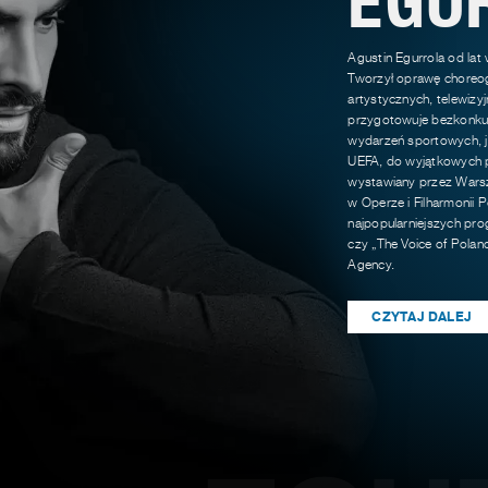
Agustin Egurrola od lat
Tworzył oprawę choreog
artystycznych, telewizy
przygotowuje bezkonkur
wydarzeń sportowych, ja
UEFA, do wyjątkowych p
wystawiany przez Warsz
w Operze i Filharmonii P
najpopularniejszych pro
czy „The Voice of Polan
Agency.
CZYTAJ DALEJ