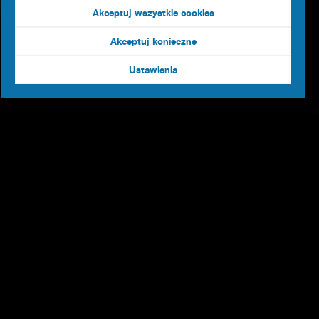
Akceptuj wszystkie cookies
Akceptuj konieczne
Ustawienia
POZNAJ NAS