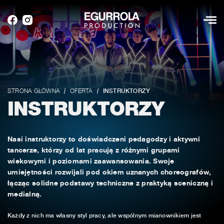
STRONA GŁÓWNA
OFERTA
INSTRUKTORZY
INSTRUKTORZY
Nasi instruktorzy to doświadczeni pedagodzy i aktywni
tancerze, którzy od lat pracują z różnymi grupami
wiekowymi i poziomami zaawansowania. Swoje
umiejętności rozwijali pod okiem uznanych choreografów,
łącząc solidne podstawy techniczne z praktyką sceniczną i
medialną.
Każdy z nich ma własny styl pracy, ale wspólnym mianownikiem jest