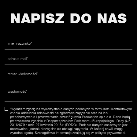
NAPISZ DO NAS
*Wyrażam zgodę na wykorzystanie danych podanych w formularzu kontaktowym
w celu udzielenia odpowiedzi na zgłoszone zapytanie oraz na ich
przechowywanie i przetwarzanie przez Egurrola Production sp z o.o. Dane będą
przetwarzane zgodnie z Rozporządzeniem Parlamentu Europejskiego i Rady (UE)
2016/679 z dnia 27 kwietnia 2016 r. (RODO). Podanie danych osobowych jest
dobrowolne, jednak niezbędne do obsługi zapytania. W każdej chwili mogę
wycofać zgodę. Szczegółowe informacje znajdują się w polityce prywatności.