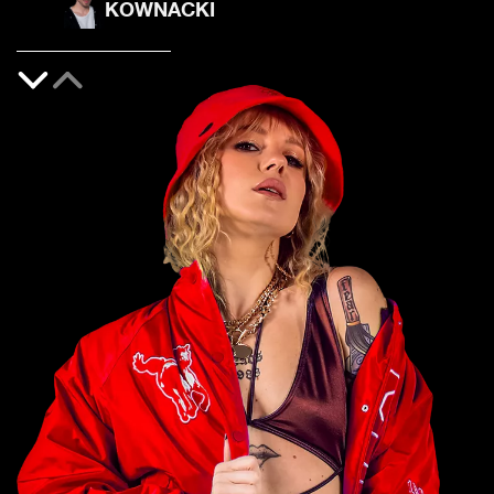
KOWNACKI
PAWEŁ
MICHNO
KATARZYNA
MIECZKOWSKA
PRZEMYSŁAW
WOJSZEL