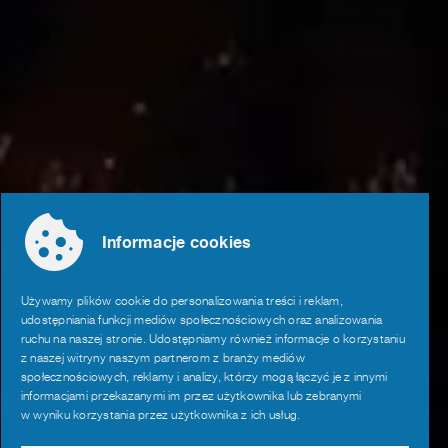
Informacje cookies
Używamy plików cookie do personalizowania treści i reklam,
udostępniania funkcji mediów społecznościowych oraz analizowania
ruchu na naszej stronie. Udostępniamy również informacje o korzystaniu
z naszej witryny naszym partnerom z branży mediów
społecznościowych, reklamy i analizy, którzy mogą łączyć je z innymi
informacjami przekazanymi im przez użytkownika lub zebranymi
w wyniku korzystania przez użytkownika z ich usług.