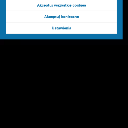
Akceptuj wszystkie cookies
Akceptuj konieczne
Ustawienia
POZNAJ NAS