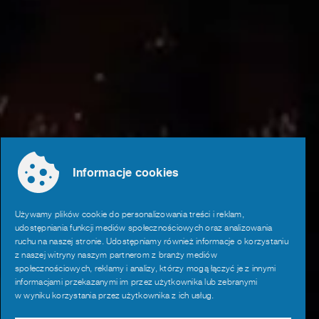
Informacje cookies
Używamy plików cookie do personalizowania treści i reklam,
udostępniania funkcji mediów społecznościowych oraz analizowania
ruchu na naszej stronie. Udostępniamy również informacje o korzystaniu
z naszej witryny naszym partnerom z branży mediów
społecznościowych, reklamy i analizy, którzy mogą łączyć je z innymi
informacjami przekazanymi im przez użytkownika lub zebranymi
w wyniku korzystania przez użytkownika z ich usług.