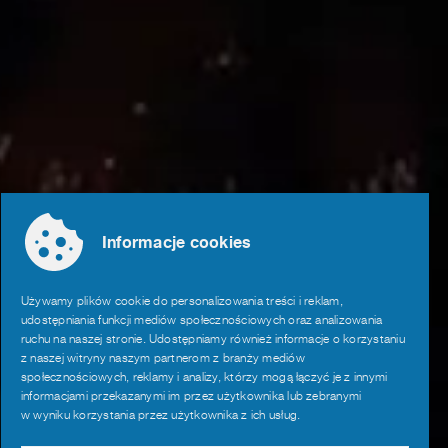
Informacje cookies
Używamy plików cookie do personalizowania treści i reklam,
udostępniania funkcji mediów społecznościowych oraz analizowania
ruchu na naszej stronie. Udostępniamy również informacje o korzystaniu
z naszej witryny naszym partnerom z branży mediów
społecznościowych, reklamy i analizy, którzy mogą łączyć je z innymi
informacjami przekazanymi im przez użytkownika lub zebranymi
w wyniku korzystania przez użytkownika z ich usług.