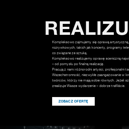
REALIZ
Kompleksowo zajmujemy się oprawą artystyczną,
rozrywkowych, takich jak koncerty, programy tele
co związane ze sztuką.
Kompleksowo realizujemy oprawę sceniczną najwi
– od pomysłu po finalną realizację.
Pracują z nami różnorodni artyści, profesjonalni t
Wszechstronność, niezwykłe zaangażowanie w kre
twórców, którzy nie mają sobie równych. Jeżeli sz
zrealizuje Wasze wydarzenie – dobrze trafiliście.
ZOBACZ OFERTĘ