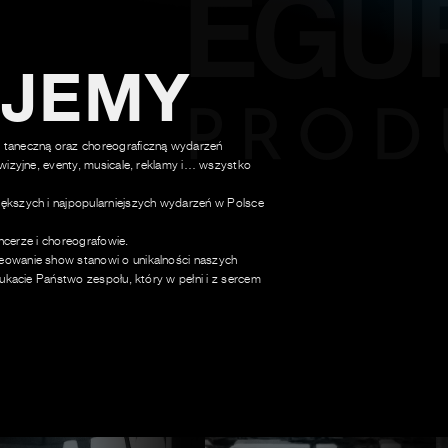
UJEMY
 taneczną oraz choreograficzną wydarzeń
wizyjne, eventy, musicale, reklamy i… wszystko
ększych i najpopularniejszych wydarzeń w Polsce
ancerze i choreografowie.
owanie show stanowi o unikalności naszych
ukacie Państwo zespołu, który w pełni i z sercem