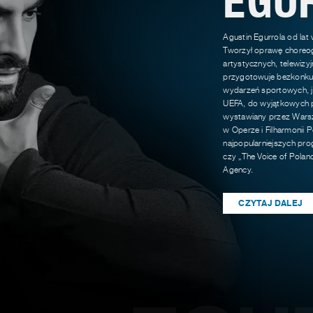
Agustin Egurrola od lat
Tworzył oprawę choreog
artystycznych, telewizy
przygotowuje bezkonkur
wydarzeń sportowych, ja
UEFA, do wyjątkowych p
wystawiany przez Warsz
w Operze i Filharmonii P
najpopularniejszych pro
czy „The Voice of Polan
Agency.
CZYTAJ DALEJ