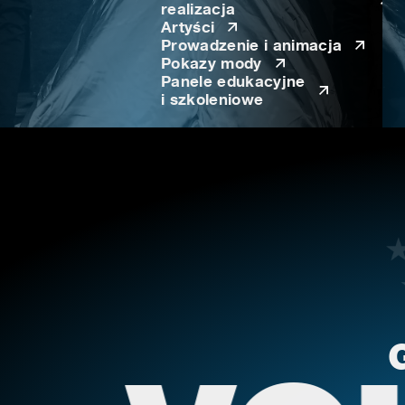
realizacja
Artyści
Prowadzenie i animacja
Pokazy mody
Panele edukacyjne
i szkoleniowe