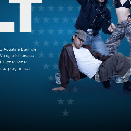
LT
ez Agustina Egurrolę
 W ciągu kilkunastu
LT wziął udział
h oraz programach