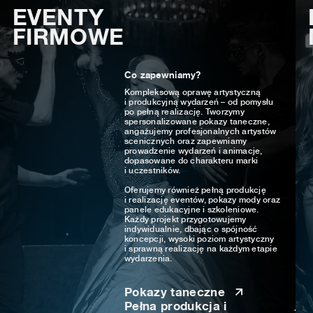
EVENTY
FIRMOWE
Co zapewniamy?
Kompleksową oprawę artystyczną
i produkcyjną wydarzeń – od pomysłu
po pełną realizację. Tworzymy
spersonalizowane pokazy taneczne,
angażujemy profesjonalnych artystów
scenicznych oraz zapewniamy
prowadzenie wydarzeń i animacje,
dopasowane do charakteru marki
i uczestników.
Oferujemy również pełną produkcję
i realizację eventów, pokazy mody oraz
panele edukacyjne i szkoleniowe.
Każdy projekt przygotowujemy
indywidualnie, dbając o spójność
koncepcji, wysoki poziom artystyczny
i sprawną realizację na każdym etapie
wydarzenia.
Pokazy taneczne
Pełna produkcja i