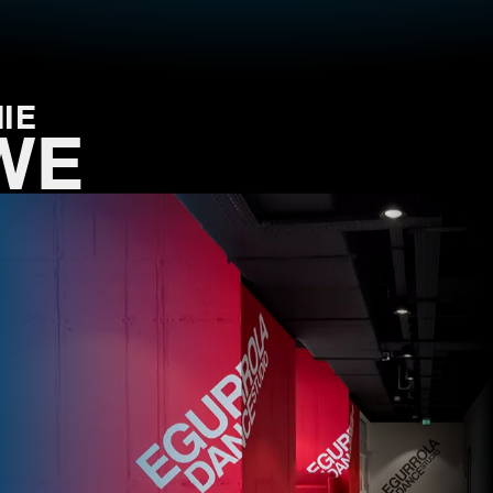
IE
WE