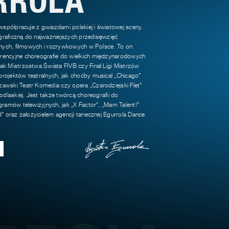
 współpracuje z gwiazdami polskiej i światowej sceny.
raficzną do najważniejszych przedsięwzięć
jnych, filmowych i rozrywkowych w Polsce. To on
encyjne choreografie do wielkich międzynarodowych
k Mistrzostwa Świata FIVB czy Finał Ligi Mistrzów
rojektów teatralnych, jak choćby musical „Chicago"
awski Teatr Komedia czy opera „Czarodziejski Flet"
odlaskiej. Jest także twórcą choreografii do
gramów telewizyjnych, jak „X Factor", „Mam Talent!"
d" oraz założycielem agencji tanecznej Egurrola Dance