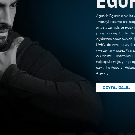
Agustin Egurrola od lat
Tworzył oprawę choreog
artystycznych, telewizy
przygotowuje bezkonkur
wydarzeń sportowych, ja
UEFA, do wyjątkowych p
wystawiany przez Warsz
w Operze i Filharmonii P
najpopularniejszych pro
czy „The Voice of Polan
Agency.
CZYTAJ DALEJ