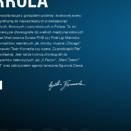
 współpracuje z gwiazdami polskiej i światowej sceny.
raficzną do najważniejszych przedsięwzięć
jnych, filmowych i rozrywkowych w Polsce. To on
encyjne choreografie do wielkich międzynarodowych
k Mistrzostwa Świata FIVB czy Finał Ligi Mistrzów
rojektów teatralnych, jak choćby musical „Chicago"
awski Teatr Komedia czy opera „Czarodziejski Flet"
odlaskiej. Jest także twórcą choreografii do
gramów telewizyjnych, jak „X Factor", „Mam Talent!"
d" oraz założycielem agencji tanecznej Egurrola Dance