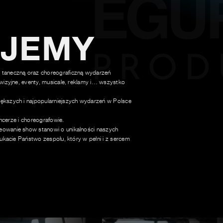
UJEMY
 taneczną oraz choreograficzną wydarzeń
wizyjne, eventy, musicale, reklamy i… wszystko
ększych i najpopularniejszych wydarzeń w Polsce
ancerze i choreografowie.
owanie show stanowi o unikalności naszych
ukacie Państwo zespołu, który w pełni i z sercem