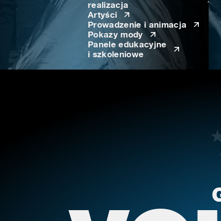
realizacja
Artyści
Prowadzenie i animacja
Pokazy mody
Panele edukacyjne
i szkoleniowe