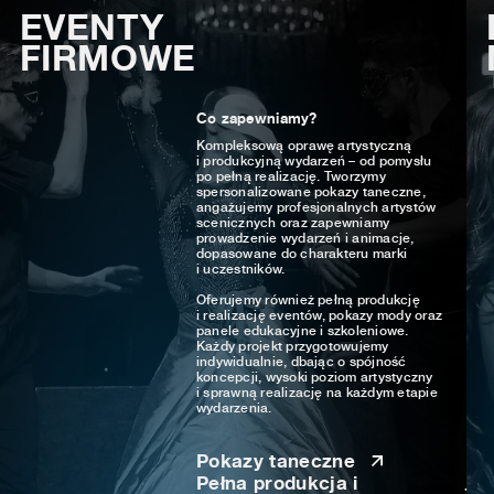
EVENTY
FIRMOWE
Co zapewniamy?
Kompleksową oprawę artystyczną
i produkcyjną wydarzeń – od pomysłu
po pełną realizację. Tworzymy
spersonalizowane pokazy taneczne,
angażujemy profesjonalnych artystów
scenicznych oraz zapewniamy
prowadzenie wydarzeń i animacje,
dopasowane do charakteru marki
i uczestników.
Oferujemy również pełną produkcję
i realizację eventów, pokazy mody oraz
panele edukacyjne i szkoleniowe.
Każdy projekt przygotowujemy
indywidualnie, dbając o spójność
koncepcji, wysoki poziom artystyczny
i sprawną realizację na każdym etapie
wydarzenia.
Pokazy taneczne
Pełna produkcja i