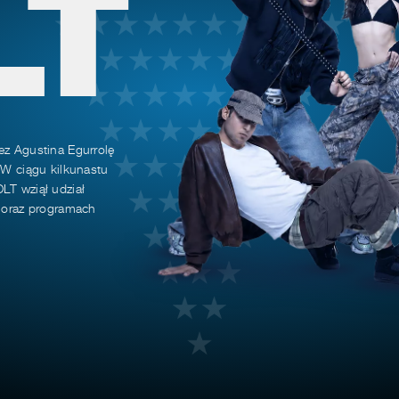
LT
ez Agustina Egurrolę
 W ciągu kilkunastu
LT wziął udział
h oraz programach