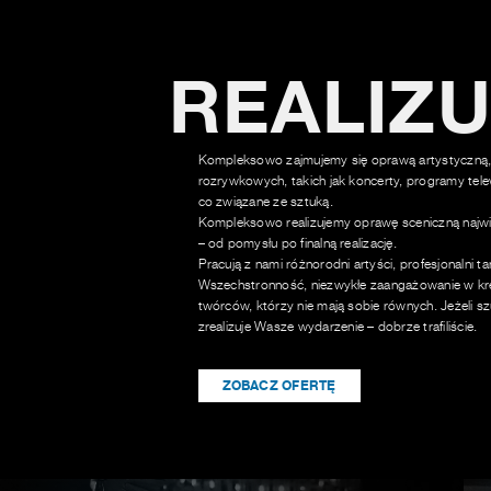
REALIZ
Kompleksowo zajmujemy się oprawą artystyczną,
rozrywkowych, takich jak koncerty, programy tele
co związane ze sztuką.
Kompleksowo realizujemy oprawę sceniczną najwi
– od pomysłu po finalną realizację.
Pracują z nami różnorodni artyści, profesjonalni t
Wszechstronność, niezwykłe zaangażowanie w kre
twórców, którzy nie mają sobie równych. Jeżeli sz
zrealizuje Wasze wydarzenie – dobrze trafiliście.
ZOBACZ OFERTĘ