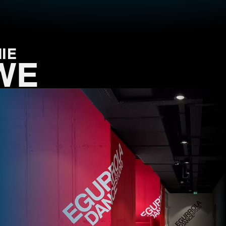
IE
WE