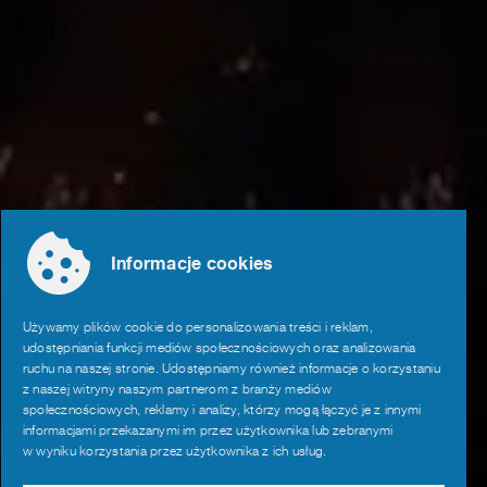
Informacje cookies
Używamy plików cookie do personalizowania treści i reklam,
udostępniania funkcji mediów społecznościowych oraz analizowania
ruchu na naszej stronie. Udostępniamy również informacje o korzystaniu
z naszej witryny naszym partnerom z branży mediów
społecznościowych, reklamy i analizy, którzy mogą łączyć je z innymi
informacjami przekazanymi im przez użytkownika lub zebranymi
w wyniku korzystania przez użytkownika z ich usług.