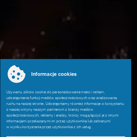
Informacje cookies
Używamy plików cookie do personalizowania treści i reklam,
udostępniania funkcji mediów społecznościowych oraz analizowania
ruchu na naszej stronie. Udostępniamy również informacje o korzystaniu
z naszej witryny naszym partnerom z branży mediów
społecznościowych, reklamy i analizy, którzy mogą łączyć je z innymi
informacjami przekazanymi im przez użytkownika lub zebranymi
w wyniku korzystania przez użytkownika z ich usług.