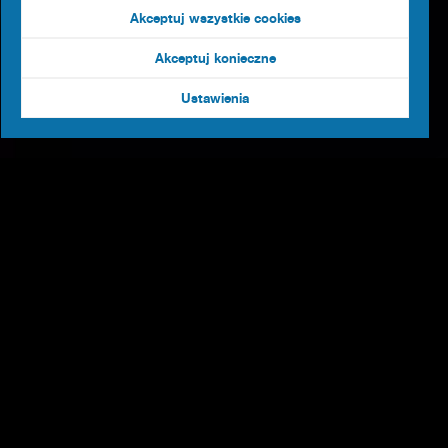
Akceptuj wszystkie cookies
Akceptuj konieczne
Ustawienia
POZNAJ NAS