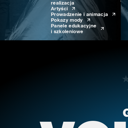
realizacja
Artyści
Prowadzenie i animacja
Pokazy mody
Panele edukacyjne
i szkoleniowe