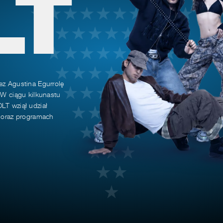
LT
ez Agustina Egurrolę
 W ciągu kilkunastu
LT wziął udział
h oraz programach