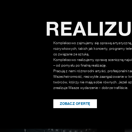
REALIZ
Kompleksowo zajmujemy się oprawą artystyczną,
rozrywkowych, takich jak koncerty, programy tele
co związane ze sztuką.
Kompleksowo realizujemy oprawę sceniczną najwi
– od pomysłu po finalną realizację.
Pracują z nami różnorodni artyści, profesjonalni t
Wszechstronność, niezwykłe zaangażowanie w kre
twórców, którzy nie mają sobie równych. Jeżeli sz
zrealizuje Wasze wydarzenie – dobrze trafiliście.
ZOBACZ OFERTĘ