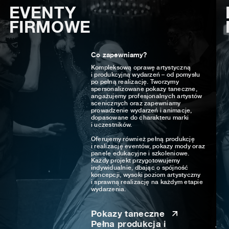
EVENTY
FIRMOWE
Co zapewniamy?
Kompleksową oprawę artystyczną
i produkcyjną wydarzeń – od pomysłu
po pełną realizację. Tworzymy
spersonalizowane pokazy taneczne,
angażujemy profesjonalnych artystów
scenicznych oraz zapewniamy
prowadzenie wydarzeń i animacje,
dopasowane do charakteru marki
i uczestników.
Oferujemy również pełną produkcję
i realizację eventów, pokazy mody oraz
panele edukacyjne i szkoleniowe.
Każdy projekt przygotowujemy
indywidualnie, dbając o spójność
koncepcji, wysoki poziom artystyczny
i sprawną realizację na każdym etapie
wydarzenia.
Pokazy taneczne
Pełna produkcja i