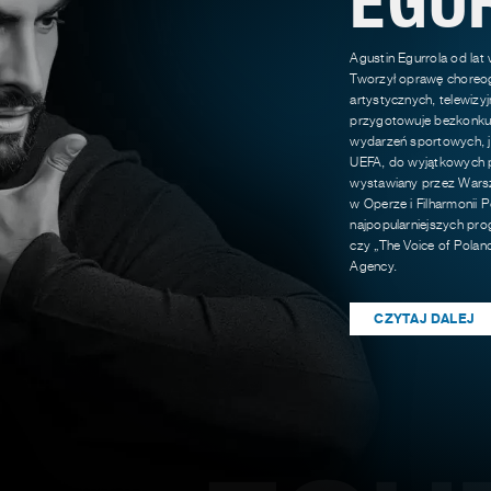
Agustin Egurrola od lat
Tworzył oprawę choreog
artystycznych, telewizy
przygotowuje bezkonkur
wydarzeń sportowych, ja
UEFA, do wyjątkowych p
wystawiany przez Warsz
w Operze i Filharmonii P
najpopularniejszych pro
czy „The Voice of Polan
Agency.
CZYTAJ DALEJ