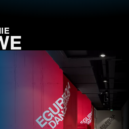
IE
WE