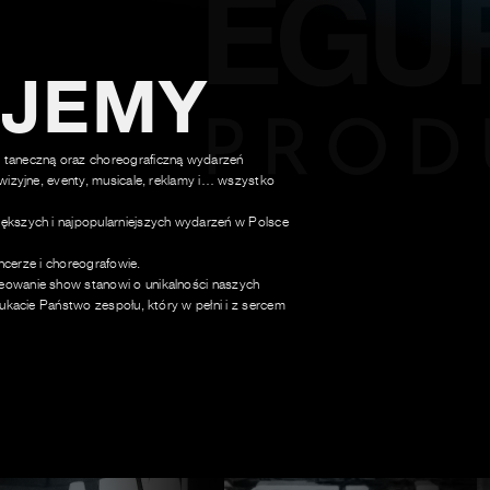
UJEMY
 taneczną oraz choreograficzną wydarzeń
wizyjne, eventy, musicale, reklamy i… wszystko
ększych i najpopularniejszych wydarzeń w Polsce
ancerze i choreografowie.
owanie show stanowi o unikalności naszych
ukacie Państwo zespołu, który w pełni i z sercem