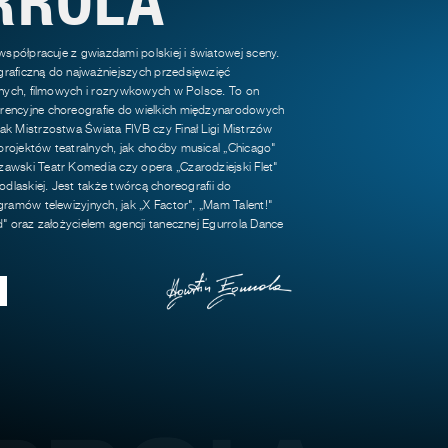
 współpracuje z gwiazdami polskiej i światowej sceny.
raficzną do najważniejszych przedsięwzięć
jnych, filmowych i rozrywkowych w Polsce. To on
encyjne choreografie do wielkich międzynarodowych
k Mistrzostwa Świata FIVB czy Finał Ligi Mistrzów
rojektów teatralnych, jak choćby musical „Chicago"
awski Teatr Komedia czy opera „Czarodziejski Flet"
odlaskiej. Jest także twórcą choreografii do
gramów telewizyjnych, jak „X Factor", „Mam Talent!"
d" oraz założycielem agencji tanecznej Egurrola Dance