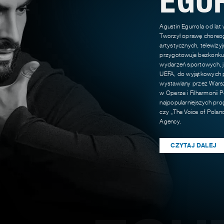
Agustin Egurrola od lat
Tworzył oprawę choreog
artystycznych, telewizy
przygotowuje bezkonkur
wydarzeń sportowych, ja
UEFA, do wyjątkowych p
wystawiany przez Warsz
w Operze i Filharmonii P
najpopularniejszych pro
czy „The Voice of Polan
Agency.
CZYTAJ DALEJ