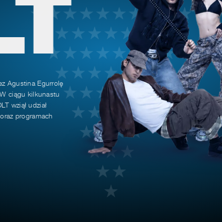
LT
ez Agustina Egurrolę
 W ciągu kilkunastu
LT wziął udział
h oraz programach