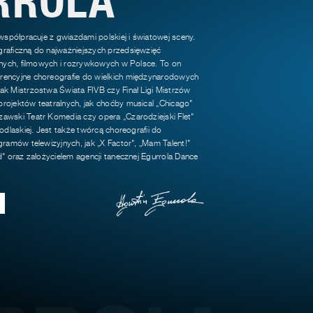
 współpracuje z gwiazdami polskiej i światowej sceny.
raficzną do najważniejszych przedsięwzięć
jnych, filmowych i rozrywkowych w Polsce. To on
encyjne choreografie do wielkich międzynarodowych
k Mistrzostwa Świata FIVB czy Finał Ligi Mistrzów
rojektów teatralnych, jak choćby musical „Chicago"
awski Teatr Komedia czy opera „Czarodziejski Flet"
odlaskiej. Jest także twórcą choreografii do
gramów telewizyjnych, jak „X Factor", „Mam Talent!"
d" oraz założycielem agencji tanecznej Egurrola Dance