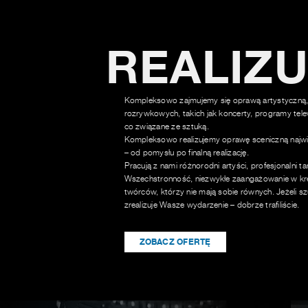
REALIZ
Kompleksowo zajmujemy się oprawą artystyczną,
rozrywkowych, takich jak koncerty, programy tele
co związane ze sztuką.
Kompleksowo realizujemy oprawę sceniczną najwi
– od pomysłu po finalną realizację.
Pracują z nami różnorodni artyści, profesjonalni t
Wszechstronność, niezwykłe zaangażowanie w kre
twórców, którzy nie mają sobie równych. Jeżeli sz
zrealizuje Wasze wydarzenie – dobrze trafiliście.
ZOBACZ OFERTĘ