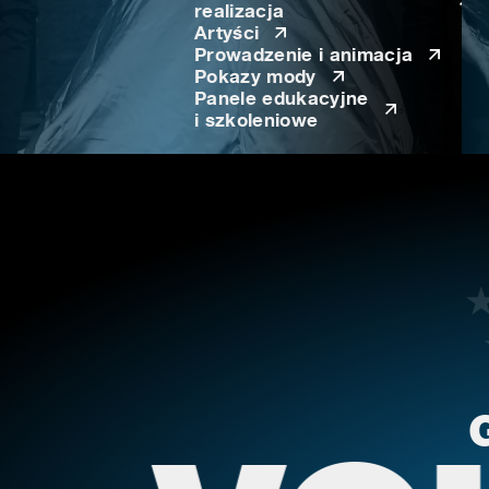
realizacja
Artyści
Prowadzenie i animacja
Pokazy mody
Panele edukacyjne
i szkoleniowe