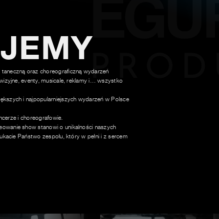
UJEMY
 taneczną oraz choreograficzną wydarzeń
wizyjne, eventy, musicale, reklamy i… wszystko
ększych i najpopularniejszych wydarzeń w Polsce
ancerze i choreografowie.
owanie show stanowi o unikalności naszych
ukacie Państwo zespołu, który w pełni i z sercem