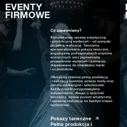
EVENTY
FIRMOWE
Co zapewniamy?
Kompleksową oprawę artystyczną
i produkcyjną wydarzeń – od pomysłu
po pełną realizację. Tworzymy
spersonalizowane pokazy taneczne,
angażujemy profesjonalnych artystów
scenicznych oraz zapewniamy
prowadzenie wydarzeń i animacje,
dopasowane do charakteru marki
i uczestników.
Oferujemy również pełną produkcję
i realizację eventów, pokazy mody oraz
panele edukacyjne i szkoleniowe.
Każdy projekt przygotowujemy
indywidualnie, dbając o spójność
koncepcji, wysoki poziom artystyczny
i sprawną realizację na każdym etapie
wydarzenia.
Pokazy taneczne
Pełna produkcja i