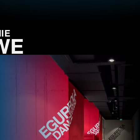
IE
WE