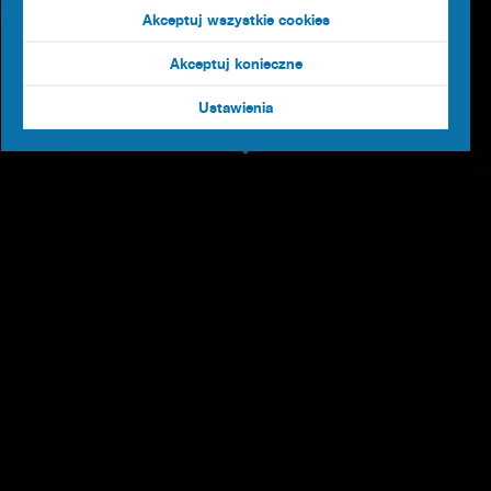
Akceptuj wszystkie cookies
Akceptuj konieczne
Ustawienia
POZNAJ NAS