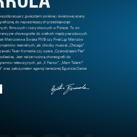
 współpracuje z gwiazdami polskiej i światowej sceny.
raficzną do najważniejszych przedsięwzięć
jnych, filmowych i rozrywkowych w Polsce. To on
encyjne choreografie do wielkich międzynarodowych
k Mistrzostwa Świata FIVB czy Finał Ligi Mistrzów
rojektów teatralnych, jak choćby musical „Chicago"
awski Teatr Komedia czy opera „Czarodziejski Flet"
odlaskiej. Jest także twórcą choreografii do
gramów telewizyjnych, jak „X Factor", „Mam Talent!"
d" oraz założycielem agencji tanecznej Egurrola Dance