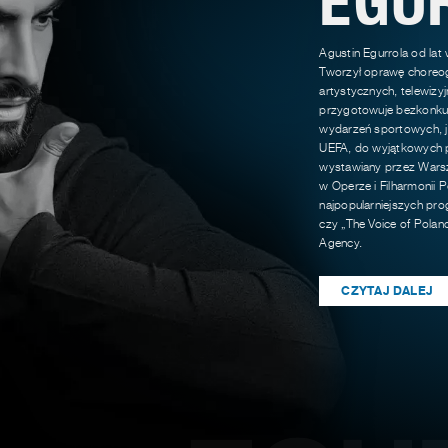
Agustin Egurrola od lat
Tworzył oprawę choreog
artystycznych, telewizy
przygotowuje bezkonkur
wydarzeń sportowych, ja
UEFA, do wyjątkowych p
wystawiany przez Warsz
w Operze i Filharmonii P
najpopularniejszych pro
czy „The Voice of Polan
Agency.
CZYTAJ DALEJ