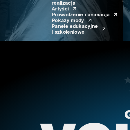
realizacja
Artyści
Prowadzenie i animacja
Pokazy mody
Panele edukacyjne
i szkoleniowe