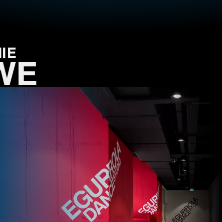
IE
WE