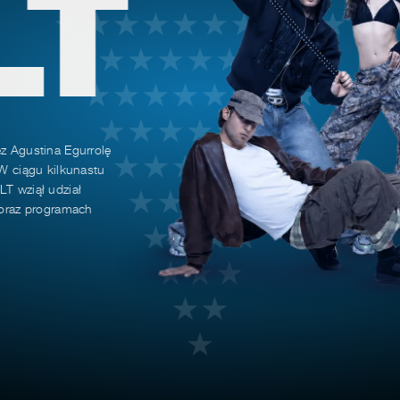
LT
ez Agustina Egurrolę
 W ciągu kilkunastu
LT wziął udział
h oraz programach