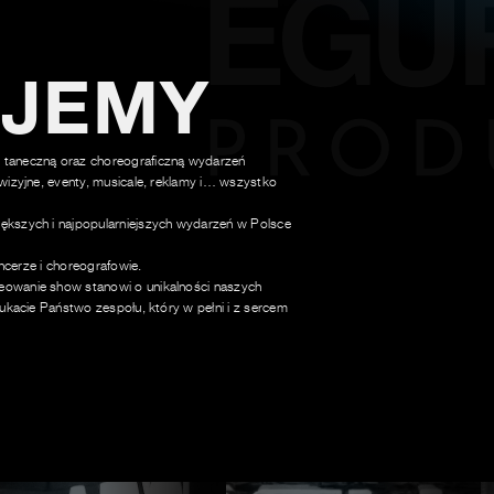
UJEMY
 taneczną oraz choreograficzną wydarzeń
wizyjne, eventy, musicale, reklamy i… wszystko
ększych i najpopularniejszych wydarzeń w Polsce
ancerze i choreografowie.
owanie show stanowi o unikalności naszych
ukacie Państwo zespołu, który w pełni i z sercem