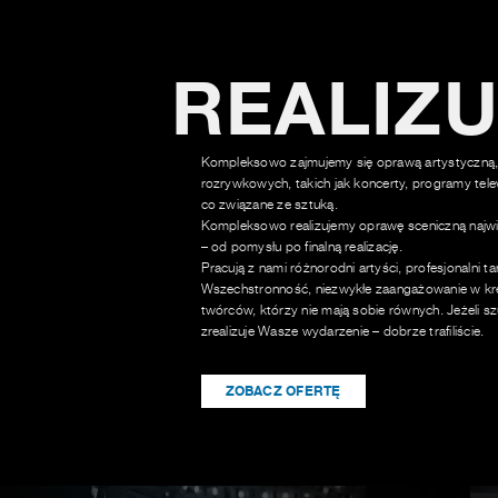
REALIZ
Kompleksowo zajmujemy się oprawą artystyczną,
rozrywkowych, takich jak koncerty, programy tele
co związane ze sztuką.
Kompleksowo realizujemy oprawę sceniczną najwi
– od pomysłu po finalną realizację.
Pracują z nami różnorodni artyści, profesjonalni t
Wszechstronność, niezwykłe zaangażowanie w kre
twórców, którzy nie mają sobie równych. Jeżeli sz
zrealizuje Wasze wydarzenie – dobrze trafiliście.
ZOBACZ OFERTĘ