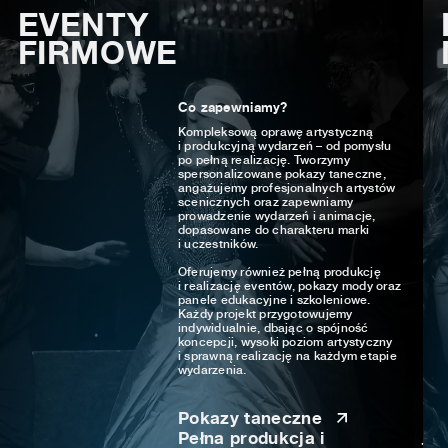
EVENTY
FIRMOWE
Co zapewniamy?
Kompleksową oprawę artystyczną
i produkcyjną wydarzeń – od pomysłu
po pełną realizację. Tworzymy
spersonalizowane pokazy taneczne,
angażujemy profesjonalnych artystów
scenicznych oraz zapewniamy
prowadzenie wydarzeń i animacje,
dopasowane do charakteru marki
i uczestników.
Oferujemy również pełną produkcję
i realizację eventów, pokazy mody oraz
panele edukacyjne i szkoleniowe.
Każdy projekt przygotowujemy
indywidualnie, dbając o spójność
koncepcji, wysoki poziom artystyczny
i sprawną realizację na każdym etapie
wydarzenia.
Pokazy taneczne
Pełna produkcja i