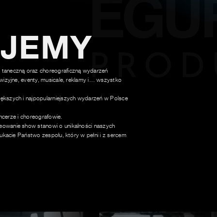
UJEMY
 taneczną oraz choreograficzną wydarzeń
wizyjne, eventy, musicale, reklamy i… wszystko
ększych i najpopularniejszych wydarzeń w Polsce
ancerze i choreografowie.
owanie show stanowi o unikalności naszych
ukacie Państwo zespołu, który w pełni i z sercem