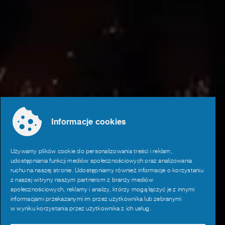
Informacje cookies
Używamy plików cookie do personalizowania treści i reklam,
udostępniania funkcji mediów społecznościowych oraz analizowania
ruchu na naszej stronie. Udostępniamy również informacje o korzystaniu
z naszej witryny naszym partnerom z branży mediów
społecznościowych, reklamy i analizy, którzy mogą łączyć je z innymi
informacjami przekazanymi im przez użytkownika lub zebranymi
w wyniku korzystania przez użytkownika z ich usług.